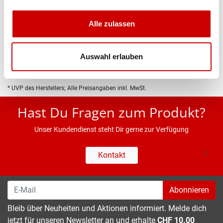
Produktbeschreibung
Alle zulassen
Eigenschaften
Auswahl erlauben
* UVP des Herstellers; Alle Preisangaben inkl. MwSt.
Hast Du Fragen zum Produkt?
Unser Kundendienst steht Dir gerne zur Verfügung
Kontakt
Abonnieren
Bleib über Neuheiten und Aktionen informiert. Melde dich
jetzt für unseren Newsletter an und erhalte
CHF 10.00