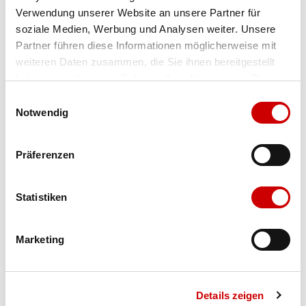
Verwendung unserer Website an unsere Partner für
Farbe
deep black
soziale Medien, Werbung und Analysen weiter. Unsere
Partner führen diese Informationen möglicherweise mit
weiteren Daten zusammen, die Sie ihnen bereitgestellt
Ausgewählt
haben oder die sie im Rahmen Ihrer Nutzung der Dienste
Grösse
Menge
gesammelt haben.
Einwilligungsauswahl
Notwendig
Verfügbarkeit:
Präferenzen
Wähle eine Variante für die Verfügbarkeitsprüfung
Statistiken
IN DEN WARENKORB
Marketing
Bis 17:00 Uhr bestellen: morgen geliefert - ab CHF 50.00
portofrei
Details zeigen