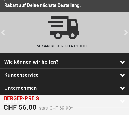
Rabatt auf Deine nächste Bestellung.
Previous
VERSANDKOSTENFREI AB 50.00 CHF
Wie können wir helfen?
Kundenservice
Unternehmen
BERGER-PREIS
Zahlarten
Preis reduziert von
An
CHF 56.00
statt CHF 69.90
Impressum
•
AGB
•
Datenschutz