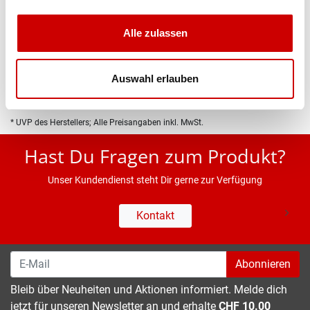
Produktbeschreibung
Alle zulassen
Eigenschaften
Auswahl erlauben
* UVP des Herstellers; Alle Preisangaben inkl. MwSt.
Hast Du Fragen zum Produkt?
Unser Kundendienst steht Dir gerne zur Verfügung
Kontakt
Abonnieren
Bleib über Neuheiten und Aktionen informiert. Melde dich
jetzt für unseren Newsletter an und erhalte
CHF 10.00