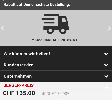
Rabatt auf Deine nächste Bestellung.
Previous
VERSANDKOSTENFREI AB 50.00 CHF
Wie können wir helfen?
Kundenservice
Unternehmen
BERGER-PREIS
Zahlarten
Preis reduziert von
An
CHF 135.00
statt CHF 179.90
Impressum
•
AGB
•
Datenschutz