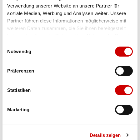
Verwendung unserer Website an unsere Partner für
Farbe
schwarz
soziale Medien, Werbung und Analysen weiter. Unsere
Partner führen diese Informationen möglicherweise mit
weiteren Daten zusammen, die Sie ihnen bereitgestellt
Ausgewählt
haben oder die sie im Rahmen Ihrer Nutzung der Dienste
Grösse
Menge
gesammelt haben.
Einwilligungsauswahl
Notwendig
Verfügbarkeit:
Präferenzen
Wähle eine Variante für die Verfügbarkeitsprüfung
Statistiken
IN DEN WARENKORB
Marketing
Bis 17:00 Uhr bestellen: morgen geliefert - ab CHF 50.00
portofrei
Details zeigen