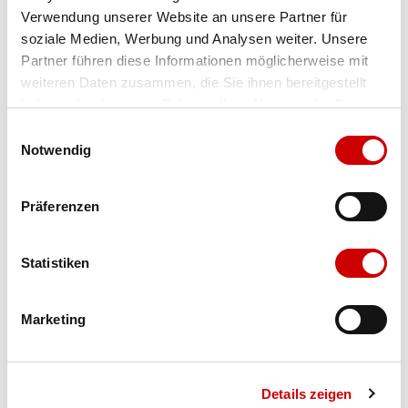
Verwendung unserer Website an unsere Partner für
Farbe
schwarz/goat
soziale Medien, Werbung und Analysen weiter. Unsere
Partner führen diese Informationen möglicherweise mit
weiteren Daten zusammen, die Sie ihnen bereitgestellt
Ausgewählt
haben oder die sie im Rahmen Ihrer Nutzung der Dienste
Grösse
Menge
gesammelt haben.
Einwilligungsauswahl
Notwendig
Verfügbarkeit:
Präferenzen
Wähle eine Variante für die Verfügbarkeitsprüfung
Statistiken
IN DEN WARENKORB
Marketing
Bis 17:00 Uhr bestellen: morgen geliefert - ab CHF 50.00
portofrei
Details zeigen