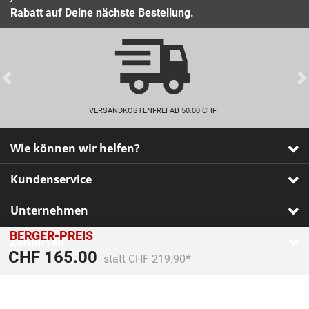
Rabatt auf Deine nächste Bestellung.
Previous
VERSANDKOSTENFREI AB 50.00 CHF
Wie können wir helfen?
Kundenservice
Unternehmen
BERGER-PREIS
Zahlarten
Preis reduziert von
An
CHF 165.00
statt CHF 219.90
Impressum
•
AGB
•
Datenschutz