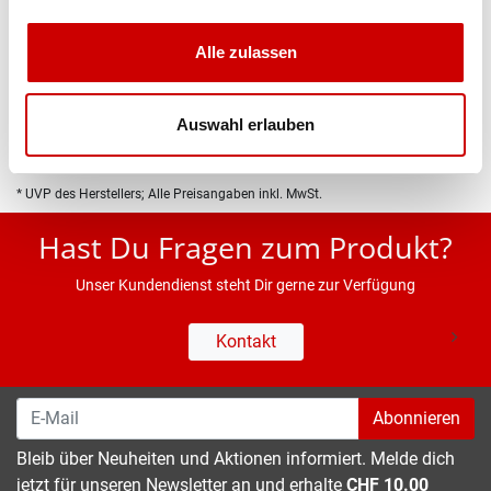
Produktbeschreibung
Alle zulassen
Eigenschaften
Auswahl erlauben
* UVP des Herstellers; Alle Preisangaben inkl. MwSt.
Hast Du Fragen zum Produkt?
Unser Kundendienst steht Dir gerne zur Verfügung
Kontakt
Abonnieren
Bleib über Neuheiten und Aktionen informiert. Melde dich
jetzt für unseren Newsletter an und erhalte
CHF 10.00