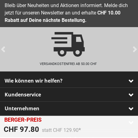
Bleib über Neuheiten und Aktionen informiert. Melde dich
jetzt für unseren Newsletter an und erhalte
CHF 10.00
Rabatt auf Deine nächste Bestellung.
Previous
VERSANDKOSTENFREI AB 50.00 CHF
Wie können wir helfen?
Kundenservice
Unternehmen
BERGER-PREIS
Zahlarten
Preis reduziert von
An
CHF 97.80
statt CHF 129.90