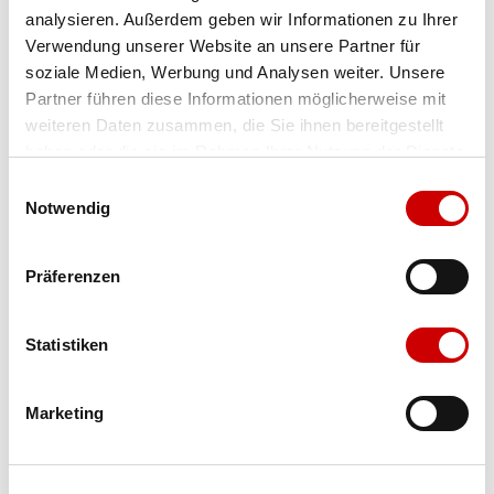
analysieren. Außerdem geben wir Informationen zu Ihrer
Farbe
mattone kombi/effekt royal fl
Verwendung unserer Website an unsere Partner für
soziale Medien, Werbung und Analysen weiter. Unsere
Partner führen diese Informationen möglicherweise mit
weiteren Daten zusammen, die Sie ihnen bereitgestellt
haben oder die sie im Rahmen Ihrer Nutzung der Dienste
gesammelt haben.
Einwilligungsauswahl
Grösse
Menge
Notwendig
Präferenzen
Verfügbarkeit:
Wähle eine Variante für die Verfügbarkeitsprüfung
Statistiken
IN DEN WARENKORB
Marketing
Bis 17:00 Uhr bestellen: morgen geliefert - ab CHF 50.00
portofrei