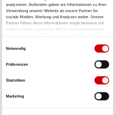
analysieren. Außerdem geben wir Informationen zu Ihrer
Farbe
schwarz/kombi/goat nappa
Verwendung unserer Website an unsere Partner für
soziale Medien, Werbung und Analysen weiter. Unsere
Partner führen diese Informationen möglicherweise mit
Ausgewählt
weiteren Daten zusammen, die Sie ihnen bereitgestellt
haben oder die sie im Rahmen Ihrer Nutzung der Dienste
gesammelt haben.
Einwilligungsauswahl
Grösse
Menge
Notwendig
Präferenzen
Verfügbarkeit:
Wähle eine Variante für die Verfügbarkeitsprüfung
Statistiken
IN DEN WARENKORB
Marketing
Bis 17:00 Uhr bestellen: morgen geliefert - ab CHF 50.00
portofrei