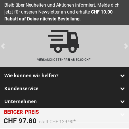
Bleib über Neuheiten und Aktionen informiert. Melde dich
jetzt für unseren Newsletter an und erhalte
CHF 10.00
Rabatt auf Deine nächste Bestellung.
Previous
VERSANDKOSTENFREI AB 50.00 CHF
Wie können wir helfen?
Kundenservice
Unternehmen
BERGER-PREIS
Zahlarten
Preis reduziert von
An
CHF 97.80
statt CHF 129.90