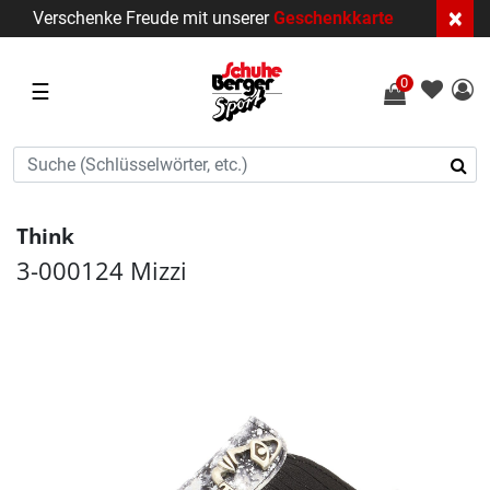
×
Verschenke Freude mit unserer
Geschenkkarte
0
☰
Think
3-000124 Mizzi