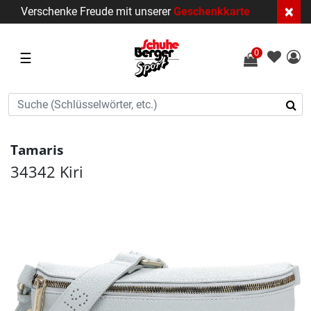
×
Verschenke Freude mit unserer
Geschenkkarte
0
☰
Tamaris
34342 Kiri