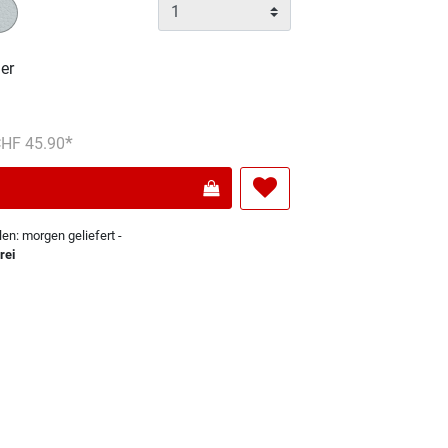
er
reduziert von
An
 CHF 45.90
len: morgen geliefert -
rei