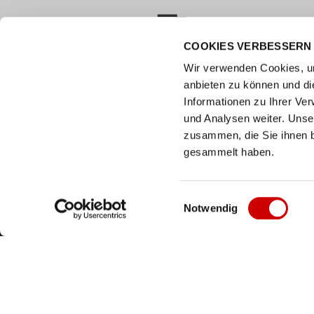
COOKIES VERBESSERN 
VERSANDKOSTENFREI AB 50.00 CHF
Wir verwenden Cookies, um
anbieten zu können und di
Wie können wir helfen?
Kunde
Informationen zu Ihrer Ve
und Analysen weiter. Unse
0800 237 437
Hilfe & 
info@bergerschuhe.ch
zusammen, die Sie ihnen b
Grössent
Standorte
gesammelt haben.
Zahlart
Social Media
Retoure
Facebook
Einwilligungsauswahl
Notwendig
Click & C
Instagram
Newslett
Youtube
LinkedIn