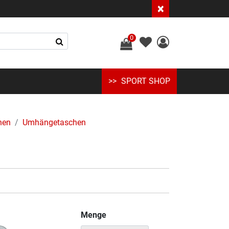
×
0
SPORT SHOP
hen
Umhängetaschen
Menge