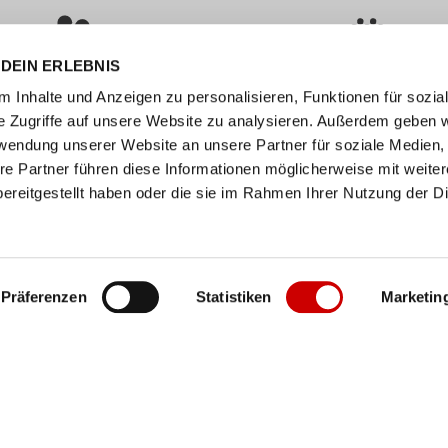
DEIN ERLEBNIS
ÜBER 400 MARKEN
ERFAHRUNG SEIT ÜBER 70 JAHR
 Inhalte und Anzeigen zu personalisieren, Funktionen für sozia
e Zugriffe auf unsere Website zu analysieren. Außerdem geben w
nservice
Unternehmen
rwendung unserer Website an unsere Partner für soziale Medien
re Partner führen diese Informationen möglicherweise mit weite
FAQs
Standorte
ereitgestellt haben oder die sie im Rahmen Ihrer Nutzung der D
abelle
Job / Karriere
en
Über uns
n
Events
Präferenzen
Statistiken
Marketin
ollect
er
Impressum
•
AGB
•
Datenschutz