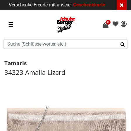
×
Verschenke Freude mit unserer
Geschenkkarte
0
☰
Tamaris
34323 Amalia Lizard