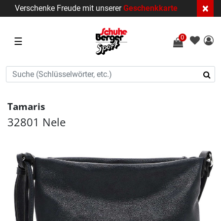
×
Verschenke Freude mit unserer
Geschenkkarte
0
☰
Tamaris
32801 Nele