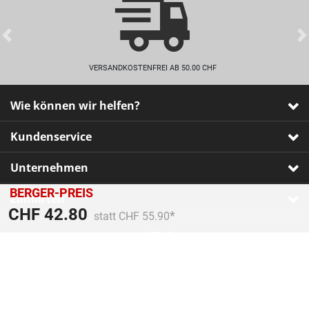
Previous
VERSANDKOSTENFREI AB 50.00 CHF
Wie können wir helfen?
Kundenservice
Unternehmen
BERGER-PREIS
Zahlarten
Preis reduziert von
An
CHF 42.80
statt CHF 55.90
Impressum
•
AGB
•
Datenschutz