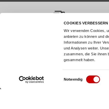
COOKIES VERBESSERN 
VERSANDKOSTENFREI AB 50.00 CHF
Wir verwenden Cookies, um
anbieten zu können und di
Wie können wir helfen?
Kunde
Informationen zu Ihrer Ve
0800 237 437
Hilfe & 
und Analysen weiter. Unse
info@bergerschuhe.ch
zusammen, die Sie ihnen b
Grössent
Standorte
gesammelt haben.
Zahlart
Social Media
Retoure
Facebook
Einwilligungsauswahl
Click & C
Notwendig
Instagram
Newslett
Youtube
LinkedIn