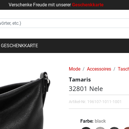
Verschenke Freude mit unserer
Geschenkkarte
GESCHENKKARTE
Mode
Accessoires
Tasc
Tamaris
32801 Nele
Artikel-Nr.
196107-1011-1001
Farbe
black