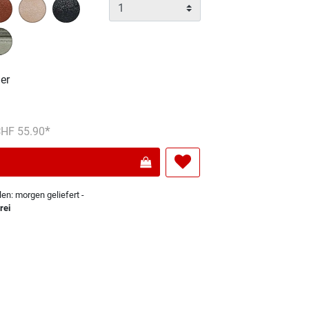
er
reduziert von
An
 CHF 55.90
len: morgen geliefert -
rei