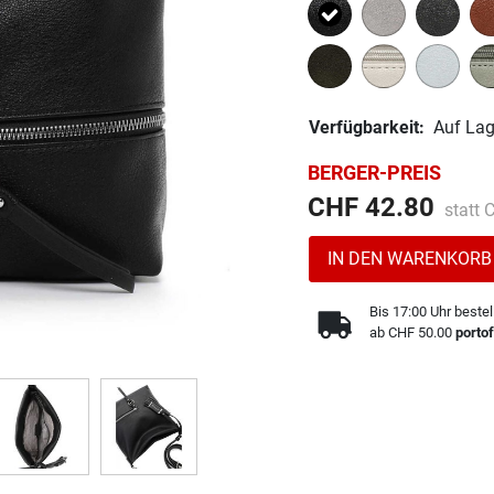
Ausgewählt
Verfügbarkeit:
Auf Lag
BERGER-PREIS
Preis 
CHF 42.80
statt
IN DEN WARENKORB
Bis 17:00 Uhr bestel
ab CHF 50.00
portof