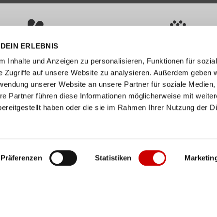
DEIN ERLEBNIS
ÜBER 400 MARKEN
ERFAHRUNG SEIT ÜBER 70 JAHR
 Inhalte und Anzeigen zu personalisieren, Funktionen für sozia
e Zugriffe auf unsere Website zu analysieren. Außerdem geben w
nservice
Unternehmen
rwendung unserer Website an unsere Partner für soziale Medien
FAQs
Standorte
re Partner führen diese Informationen möglicherweise mit weite
ereitgestellt haben oder die sie im Rahmen Ihrer Nutzung der D
abelle
Job / Karriere
en
Über uns
n
Events
ollect
Präferenzen
Statistiken
Marketin
er