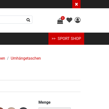
×
0
SPORT SHOP
hen
Umhängetaschen
Menge