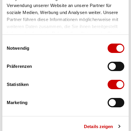
Verwendung unserer Website an unsere Partner für
Farbe
black glam
soziale Medien, Werbung und Analysen weiter. Unsere
Partner führen diese Informationen möglicherweise mit
weiteren Daten zusammen, die Sie ihnen bereitgestellt
Ausgewählt
haben oder die sie im Rahmen Ihrer Nutzung der Dienste
Grösse
Menge
gesammelt haben.
Einwilligungsauswahl
Notwendig
Verfügbarkeit:
Präferenzen
Wähle eine Variante für die Verfügbarkeitsprüfung
Statistiken
IN DEN WARENKORB
Marketing
Bis 17:00 Uhr bestellen: morgen geliefert - ab CHF 50.00
portofrei
Details zeigen