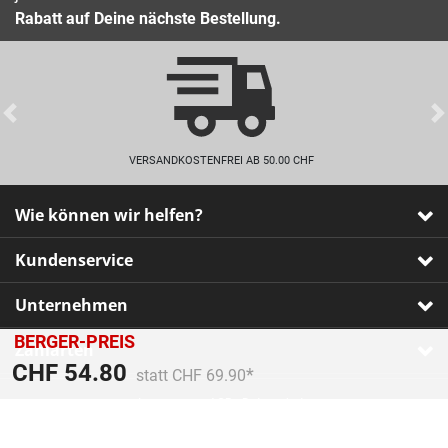
Rabatt auf Deine nächste Bestellung.
Previous
VERSANDKOSTENFREI AB 50.00 CHF
Wie können wir helfen?
Kundenservice
Unternehmen
BERGER-PREIS
Zahlarten
Preis reduziert von
An
CHF 54.80
statt CHF 69.90
Impressum
•
AGB
•
Datenschutz