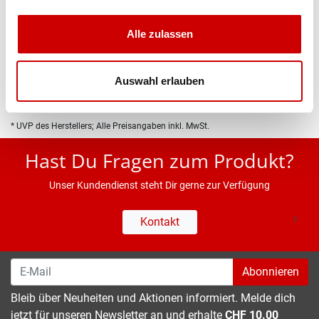
Produktbeschreibung
Alle zulassen
Eigenschaften
Auswahl erlauben
* UVP des Herstellers; Alle Preisangaben inkl. MwSt.
Hast Du Fragen zum Produkt?
Unser Kundendienst steht Dir gerne zur Verfügung
Kontakt
Abonnieren
Bleib über Neuheiten und Aktionen informiert. Melde dich
jetzt für unseren Newsletter an und erhalte
CHF 10.00