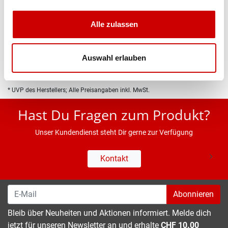
Produktbeschreibung
Alle zulassen
Eigenschaften
Auswahl erlauben
* UVP des Herstellers; Alle Preisangaben inkl. MwSt.
Hast Du Fragen zum Produkt?
Unser Kundendienst steht Dir gerne zur Verfügung
Kontakt
Abonnieren
Bleib über Neuheiten und Aktionen informiert. Melde dich
jetzt für unseren Newsletter an und erhalte
CHF 10.00