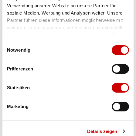
Verwendung unserer Website an unsere Partner für
Farbe
schwarz/grau
soziale Medien, Werbung und Analysen weiter. Unsere
Partner führen diese Informationen möglicherweise mit
weiteren Daten zusammen, die Sie ihnen bereitgestellt
haben oder die sie im Rahmen Ihrer Nutzung der Dienste
Grösse
Menge
gesammelt haben.
Einwilligungsauswahl
Notwendig
Verfügbarkeit:
Präferenzen
Wähle eine Variante für die Verfügbarkeitsprüfung
Statistiken
IN DEN WARENKORB
Marketing
Bis 17:00 Uhr bestellen: morgen geliefert - ab CHF 50.00
portofrei
Details zeigen