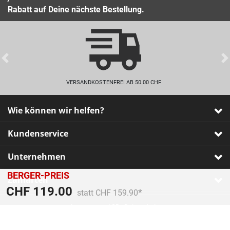
Rabatt auf Deine nächste Bestellung.
Previous
VERSANDKOSTENFREI AB 50.00 CHF
Wie können wir helfen?
Kundenservice
Unternehmen
BERGER-PREIS
Zahlarten
Preis reduziert von
An
CHF 119.00
statt CHF 159.90
Impressum
•
AGB
•
Datenschutz