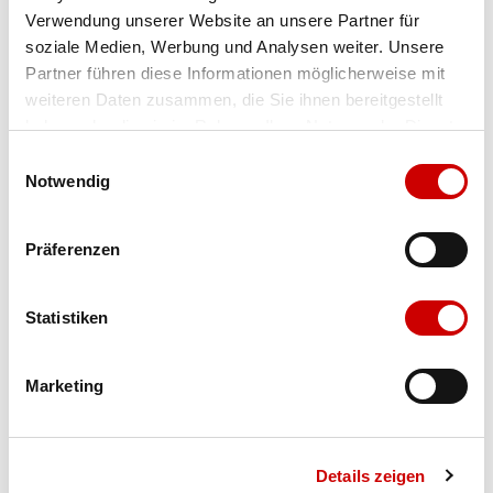
Verwendung unserer Website an unsere Partner für
Farbe
blk
soziale Medien, Werbung und Analysen weiter. Unsere
Partner führen diese Informationen möglicherweise mit
weiteren Daten zusammen, die Sie ihnen bereitgestellt
Ausgewählt
haben oder die sie im Rahmen Ihrer Nutzung der Dienste
Grösse
Menge
gesammelt haben.
Einwilligungsauswahl
Notwendig
Verfügbarkeit:
Präferenzen
Wähle eine Variante für die Verfügbarkeitsprüfung
Statistiken
IN DEN WARENKORB
Marketing
Bis 17:00 Uhr bestellen: morgen geliefert - ab CHF 50.00
portofrei
Details zeigen