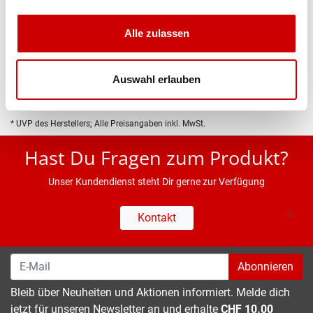
Produktbeschreibung
Alle zulassen
Eigenschaften
Auswahl erlauben
* UVP des Herstellers; Alle Preisangaben inkl. MwSt.
Hast Du Fragen zum Produkt?
Unser Kundendienst steht Dir gerne zur Verfügung
Kontakt
Abonnieren
Bleib über Neuheiten und Aktionen informiert. Melde dich
jetzt für unseren Newsletter an und erhalte
CHF 10.00