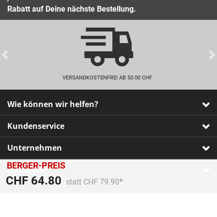
Rabatt auf Deine nächste Bestellung.
Previous
VERSANDKOSTENFREI AB 50.00 CHF
Wie können wir helfen?
Kundenservice
Unternehmen
BERGER-PREIS
Zahlarten
Preis reduziert von
An
CHF 64.80
statt CHF 79.90
Impressum
•
AGB
•
Datenschutz