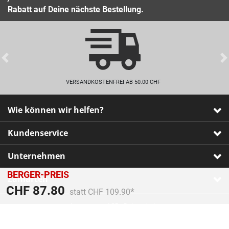
Rabatt auf Deine nächste Bestellung.
Previous
VERSANDKOSTENFREI AB 50.00 CHF
Wie können wir helfen?
Kundenservice
Unternehmen
BERGER-PREIS
Zahlarten
Preis reduziert von
An
CHF 87.80
statt CHF 109.90
Impressum
•
AGB
•
Datenschutz