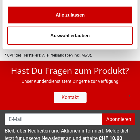
Produktbeschreibung
Alle zulassen
Eigenschaften
Auswahl erlauben
* UVP des Herstellers; Alle Preisangaben inkl. MwSt.
Hast Du Fragen zum Produkt?
Unser Kundendienst steht Dir gerne zur Verfügung
Kontakt
Abonnieren
Bleib über Neuheiten und Aktionen informiert. Melde dich
jetzt für unseren Newsletter an und erhalte
CHF 10.00