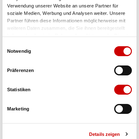
Verwendung unserer Website an unsere Partner für
Farbe
slt
soziale Medien, Werbung und Analysen weiter. Unsere
Partner führen diese Informationen möglicherweise mit
weiteren Daten zusammen, die Sie ihnen bereitgestellt
Ausgewählt
haben oder die sie im Rahmen Ihrer Nutzung der Dienste
Grösse
Menge
gesammelt haben.
Einwilligungsauswahl
Notwendig
Verfügbarkeit:
Präferenzen
Wähle eine Variante für die Verfügbarkeitsprüfung
Statistiken
IN DEN WARENKORB
Marketing
Bis 17:00 Uhr bestellen: morgen geliefert - ab CHF 50.00
portofrei
Details zeigen