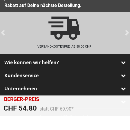
Rabatt auf Deine nächste Bestellung.
Previous
VERSANDKOSTENFREI AB 50.00 CHF
Wie können wir helfen?
Kundenservice
Unternehmen
BERGER-PREIS
Zahlarten
Preis reduziert von
An
CHF 54.80
statt CHF 69.90
Impressum
•
AGB
•
Datenschutz