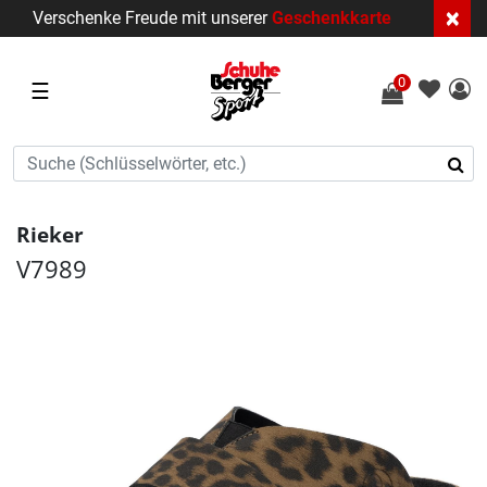
×
Verschenke Freude mit unserer
Geschenkkarte
0
☰
Rieker
V7989