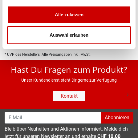
Produktbeschreibung
Alle zulassen
Eigenschaften
Auswahl erlauben
* UVP des Herstellers; Alle Preisangaben inkl. MwSt.
Hast Du Fragen zum Produkt?
Unser Kundendienst steht Dir gerne zur Verfügung
Kontakt
Abonnieren
Bleib über Neuheiten und Aktionen informiert. Melde dich
jetzt für unseren Newsletter an und erhalte
CHF 10.00