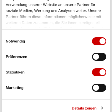
Verwendung unserer Website an unsere Partner für
Farbe
brown
soziale Medien, Werbung und Analysen weiter. Unsere
Partner führen diese Informationen möglicherweise mit
weiteren Daten zusammen, die Sie ihnen bereitgestellt
Ausgewählt
haben oder die sie im Rahmen Ihrer Nutzung der Dienste
Grösse
Menge
gesammelt haben.
Einwilligungsauswahl
Notwendig
Verfügbarkeit:
Präferenzen
Wähle eine Variante für die Verfügbarkeitsprüfung
Statistiken
IN DEN WARENKORB
Marketing
Bis 17:00 Uhr bestellen: morgen geliefert - ab CHF 50.00
portofrei
Details zeigen