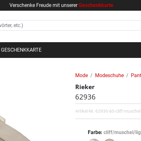
Verschenke Freude mit unserer
Geschenkkarte
GESCHENKKARTE
Mode
Modeschuhe
Pant
Rieker
62936
Artikel-Nr.
62936-60-cliff-muschel-
Farbe
cliff/muschel/li