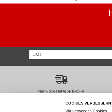
VERSANDKOSTENFREI AB 50.00 CHF
COOKIES VERBESSERN 
Wie können wir helfen?
Kunde
Wir verwenden Cookies, um