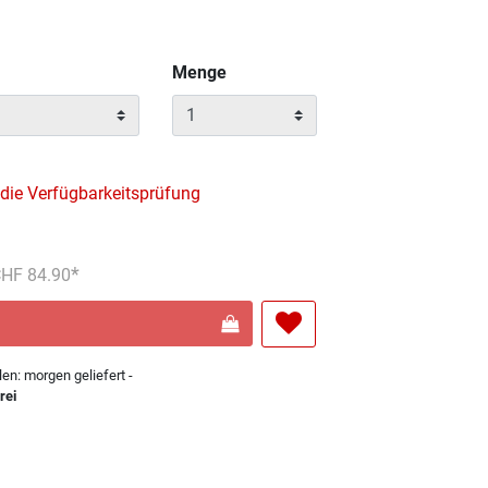
Menge
 die Verfügbarkeitsprüfung
reduziert von
An
 CHF 84.90
len: morgen geliefert -
rei