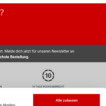
?
t. Melde dich jetzt für unseren Newsletter an
chste Bestellung.
EN
10 TAGE RÜCKGABERECHT
Zahlarten
Alle zulassen
le Medien