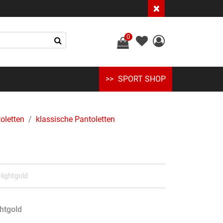
×
0
SPORT SHOP
oletten
klassische Pantoletten
lightgold
ghtgold