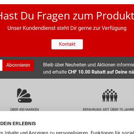
Hast Du Fragen zum Produkt
Unser Kundendienst steht Dir gerne zur Verfügung
Kontakt
Bleib über Neuheiten und Aktionen informier
Abonnieren
und erhalte
CHF 10.00 Rabatt auf Deine nä
ÜBER 400 MARKEN
ERFAHRUNG SEIT ÜBER 70 JAHR
DEIN ERLEBNIS
nservice
Unternehmen
 Inhalte und Anzeigen zu personalisieren, Funktionen für sozia