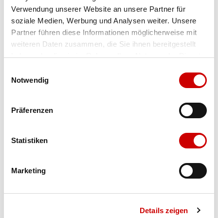
Verwendung unserer Website an unsere Partner für
Farbe
mallow/rosada
soziale Medien, Werbung und Analysen weiter. Unsere
Partner führen diese Informationen möglicherweise mit
weiteren Daten zusammen, die Sie ihnen bereitgestellt
Ausgewählt
haben oder die sie im Rahmen Ihrer Nutzung der Dienste
Grösse
Menge
gesammelt haben.
Einwilligungsauswahl
Notwendig
Verfügbarkeit:
Präferenzen
Wähle eine Variante für die Verfügbarkeitsprüfung
Statistiken
IN DEN WARENKORB
Marketing
Bis 17:00 Uhr bestellen: morgen geliefert - ab CHF 50.00
portofrei
Details zeigen