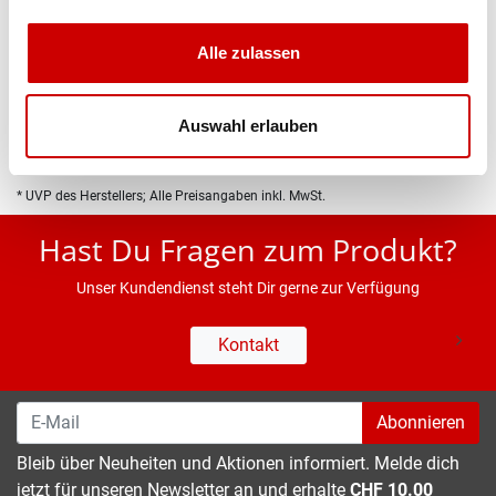
Produktbeschreibung
Alle zulassen
Eigenschaften
Auswahl erlauben
* UVP des Herstellers; Alle Preisangaben inkl. MwSt.
Hast Du Fragen zum Produkt?
Unser Kundendienst steht Dir gerne zur Verfügung
Kontakt
Abonnieren
Bleib über Neuheiten und Aktionen informiert. Melde dich
jetzt für unseren Newsletter an und erhalte
CHF 10.00