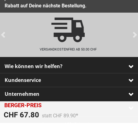
Rabatt auf Deine nächste Bestellung.
Previous
VERSANDKOSTENFREI AB 50.00 CHF
Wie können wir helfen?
Kundenservice
Unternehmen
BERGER-PREIS
Zahlarten
Preis reduziert von
An
CHF 67.80
statt CHF 89.90
Impressum
•
AGB
•
Datenschutz