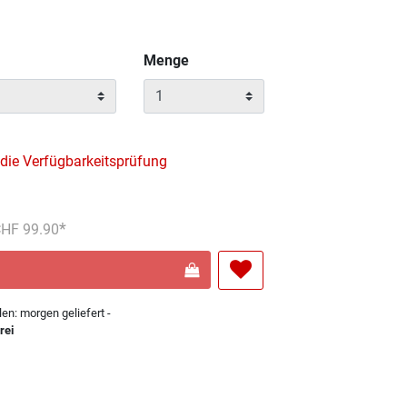
wählt
Menge
 die Verfügbarkeitsprüfung
reduziert von
An
 CHF 99.90
len: morgen geliefert -
rei