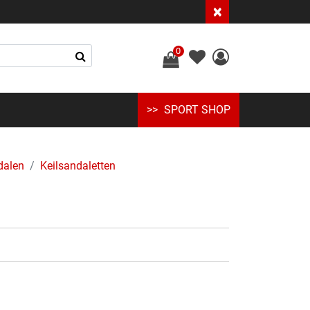
×
0
SPORT SHOP
dalen
Keilsandaletten