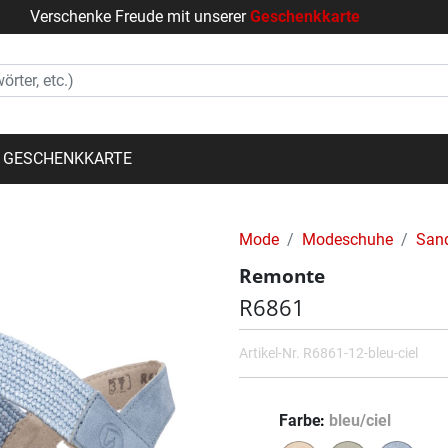
Verschenke Freude mit unserer
Geschenkkarte
GESCHENKKARTE
Mode
Modeschuhe
San
Remonte
R6861
Artikel-Nr.
R6861-12-bleu-ciel
Farbe
bleu/ciel