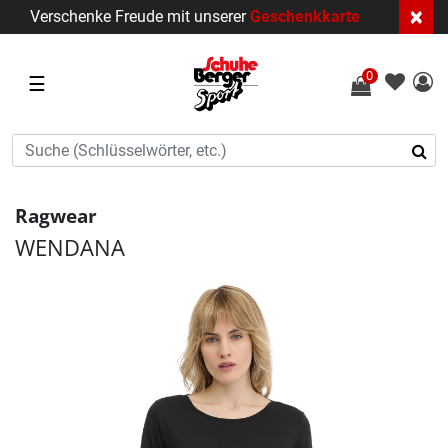
×
Verschenke Freude mit unserer
Geschenkkarte
0
☰
Ragwear
WENDANA