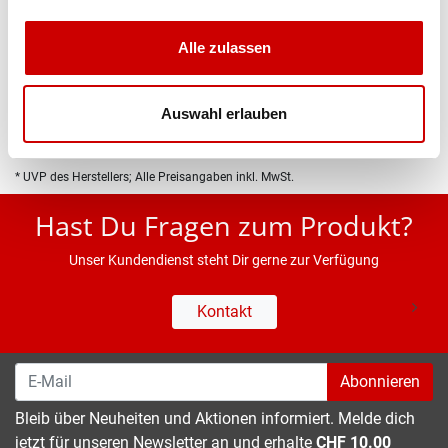
Produktbeschreibung
Alle zulassen
Eigenschaften
Auswahl erlauben
* UVP des Herstellers; Alle Preisangaben inkl. MwSt.
Hast Du Fragen zum Produkt?
Unser Kundendienst steht Dir gerne zur Verfügung
Kontakt
Abonnieren
Bleib über Neuheiten und Aktionen informiert. Melde dich
jetzt für unseren Newsletter an und erhalte
CHF 10.00