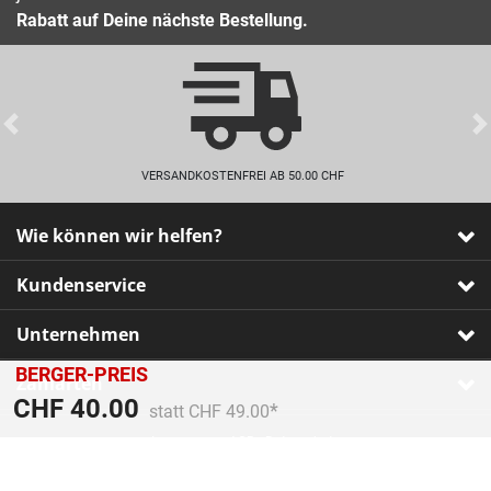
Rabatt auf Deine nächste Bestellung.
Previous
VERSANDKOSTENFREI AB 50.00 CHF
Wie können wir helfen?
Kundenservice
Unternehmen
BERGER-PREIS
Zahlarten
Preis reduziert von
An
CHF 40.00
statt CHF 49.00
Impressum
•
AGB
•
Datenschutz