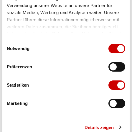
Verwendung unserer Website an unsere Partner für
Farbe
black
soziale Medien, Werbung und Analysen weiter. Unsere
Partner führen diese Informationen möglicherweise mit
weiteren Daten zusammen, die Sie ihnen bereitgestellt
Ausgewählt
haben oder die sie im Rahmen Ihrer Nutzung der Dienste
Grösse
Menge
gesammelt haben.
Einwilligungsauswahl
Notwendig
Verfügbarkeit:
Präferenzen
Wähle eine Variante für die Verfügbarkeitsprüfung
Statistiken
IN DEN WARENKORB
Marketing
Bis 17:00 Uhr bestellen: morgen geliefert - ab CHF 50.00
portofrei
Details zeigen