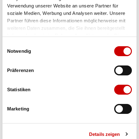
Verwendung unserer Website an unsere Partner für
Farbe
ecru
soziale Medien, Werbung und Analysen weiter. Unsere
Partner führen diese Informationen möglicherweise mit
weiteren Daten zusammen, die Sie ihnen bereitgestellt
Ausgewählt
haben oder die sie im Rahmen Ihrer Nutzung der Dienste
Grösse
Menge
gesammelt haben.
Einwilligungsauswahl
Notwendig
Verfügbarkeit:
Präferenzen
Wähle eine Variante für die Verfügbarkeitsprüfung
Statistiken
IN DEN WARENKORB
Marketing
Bis 17:00 Uhr bestellen: morgen geliefert - ab CHF 50.00
portofrei
Details zeigen