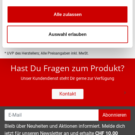
Produktbeschreibung
Alle zulassen
Eigenschaften
Auswahl erlauben
* UVP des Herstellers; Alle Preisangaben inkl. MwSt.
Hast Du Fragen zum Produkt?
Unser Kundendienst steht Dir gerne zur Verfügung
Kontakt
Abonnieren
Bleib über Neuheiten und Aktionen informiert. Melde dich
jetzt für unseren Newsletter an und erhalte
CHF 10.00