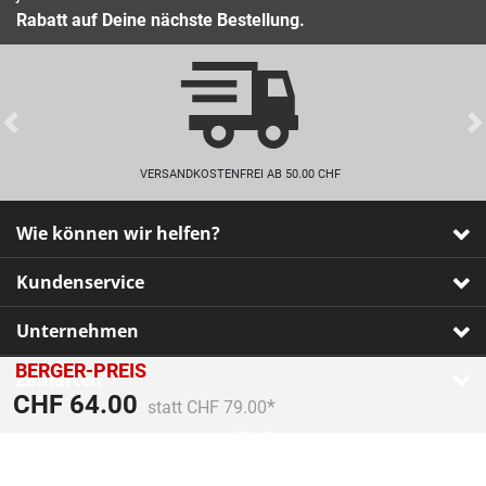
Rabatt auf Deine nächste Bestellung.
Previous
VERSANDKOSTENFREI AB 50.00 CHF
Wie können wir helfen?
Kundenservice
Unternehmen
BERGER-PREIS
Zahlarten
Preis reduziert von
An
CHF 64.00
statt CHF 79.00
Impressum
•
AGB
•
Datenschutz