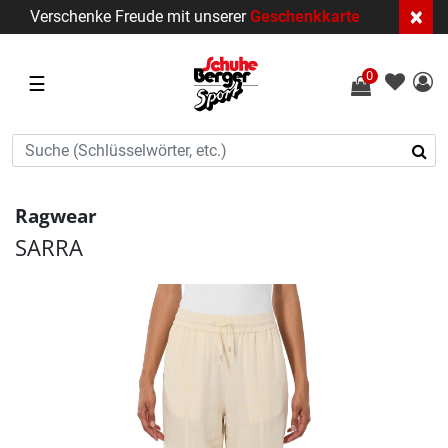
×
Verschenke Freude mit unserer
Geschenkkarte
0
☰
Ragwear
SARRA