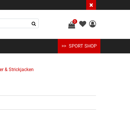
×
0
SPORT SHOP
er & Strickjacken