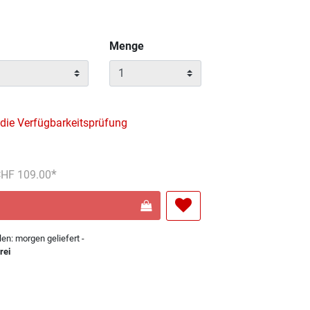
Menge
 die Verfügbarkeitsprüfung
reduziert von
An
 CHF 109.00
len: morgen geliefert -
rei