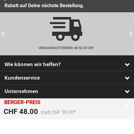
Rabatt auf Deine nächste Bestellung.
Previous
VERSANDKOSTENFREI AB 50.00 CHF
Wie können wir helfen?
Kundenservice
Unternehmen
BERGER-PREIS
Zahlarten
Preis reduziert von
An
CHF 48.00
statt CHF 59.00
Impressum
•
AGB
•
Datenschutz