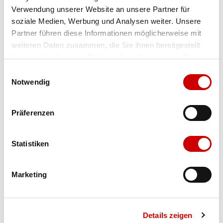
Verwendung unserer Website an unsere Partner für
Farbe
ocean green
soziale Medien, Werbung und Analysen weiter. Unsere
Partner führen diese Informationen möglicherweise mit
weiteren Daten zusammen, die Sie ihnen bereitgestellt
Ausgewählt
haben oder die sie im Rahmen Ihrer Nutzung der Dienste
Grösse
Menge
gesammelt haben.
Einwilligungsauswahl
Notwendig
Verfügbarkeit:
Präferenzen
Wähle eine Variante für die Verfügbarkeitsprüfung
Statistiken
IN DEN WARENKORB
Marketing
Bis 17:00 Uhr bestellen: morgen geliefert - ab CHF 50.00
portofrei
Details zeigen