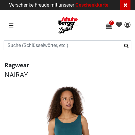
×
Verschenke Freude mit unserer
Geschenkkarte
0
☰
Ragwear
NAIRAY