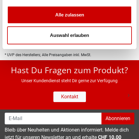
Produktbeschreibung
Alle zulassen
Eigenschaften
Auswahl erlauben
* UVP des Herstellers; Alle Preisangaben inkl. MwSt.
Hast Du Fragen zum Produkt?
Unser Kundendienst steht Dir gerne zur Verfügung
Kontakt
Abonnieren
Bleib über Neuheiten und Aktionen informiert. Melde dich
jetzt für unseren Newsletter an und erhalte
CHF 10.00