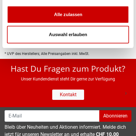
Produktbeschreibung
Alle zulassen
Eigenschaften
Auswahl erlauben
* UVP des Herstellers; Alle Preisangaben inkl. MwSt.
Hast Du Fragen zum Produkt?
Unser Kundendienst steht Dir gerne zur Verfügung
Kontakt
Abonnieren
Bleib über Neuheiten und Aktionen informiert. Melde dich
jetzt für unseren Newsletter an und erhalte
CHF 10.00