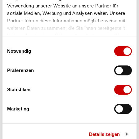
Verwendung unserer Website an unsere Partner für
Farbe
teal green
soziale Medien, Werbung und Analysen weiter. Unsere
Partner führen diese Informationen möglicherweise mit
weiteren Daten zusammen, die Sie ihnen bereitgestellt
haben oder die sie im Rahmen Ihrer Nutzung der Dienste
Grösse
Menge
gesammelt haben.
Einwilligungsauswahl
Notwendig
Verfügbarkeit:
Präferenzen
Wähle eine Variante für die Verfügbarkeitsprüfung
Statistiken
IN DEN WARENKORB
Marketing
Bis 17:00 Uhr bestellen: morgen geliefert - ab CHF 50.00
portofrei
Details zeigen