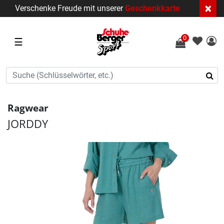
×
Verschenke Freude mit unserer
Geschenkkarte
0
☰
Ragwear
JORDDY