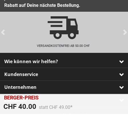
Rabatt auf Deine nächste Bestellung.
Previous
VERSANDKOSTENFREI AB 50.00 CHF
Wie können wir helfen?
Kundenservice
Unternehmen
BERGER-PREIS
Zahlarten
Preis reduziert von
An
CHF 40.00
statt CHF 49.00
Impressum
•
AGB
•
Datenschutz