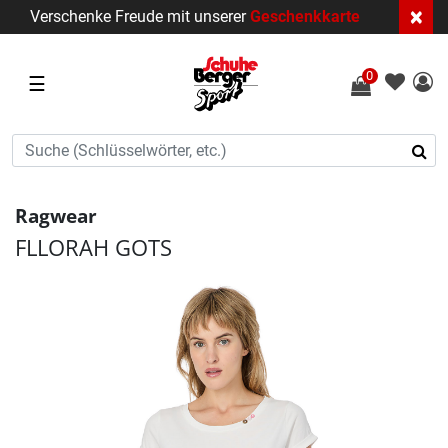
×
Verschenke Freude mit unserer
Geschenkkarte
0
☰
Ragwear
FLLORAH GOTS