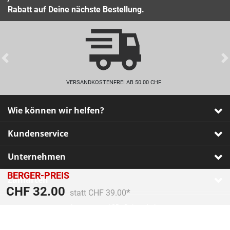
Rabatt auf Deine nächste Bestellung.
Previous
VERSANDKOSTENFREI AB 50.00 CHF
Wie können wir helfen?
Kundenservice
Unternehmen
BERGER-PREIS
Zahlarten
Preis reduziert von
An
CHF 32.00
statt CHF 39.00
Impressum
•
AGB
•
Datenschutz