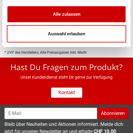
Produktbeschreibung
Alle zulassen
Eigenschaften
Auswahl erlauben
* UVP des Herstellers; Alle Preisangaben inkl. MwSt.
Hast Du Fragen zum Produkt?
Unser Kundendienst steht Dir gerne zur Verfügung
Kontakt
Abonnieren
Bleib über Neuheiten und Aktionen informiert. Melde dich
jetzt für unseren Newsletter an und erhalte
CHF 10.00