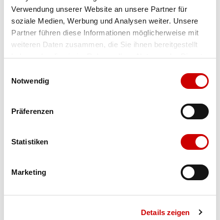
Verwendung unserer Website an unsere Partner für
Farbe
white
soziale Medien, Werbung und Analysen weiter. Unsere
Partner führen diese Informationen möglicherweise mit
weiteren Daten zusammen, die Sie ihnen bereitgestellt
Ausgewählt
haben oder die sie im Rahmen Ihrer Nutzung der Dienste
Grösse
Menge
gesammelt haben.
Einwilligungsauswahl
Notwendig
Verfügbarkeit:
Präferenzen
Wähle eine Variante für die Verfügbarkeitsprüfung
Statistiken
IN DEN WARENKORB
Marketing
Bis 17:00 Uhr bestellen: morgen geliefert - ab CHF 50.00
portofrei
Details zeigen