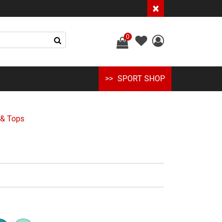
×
0
SPORT SHOP
 & Tops