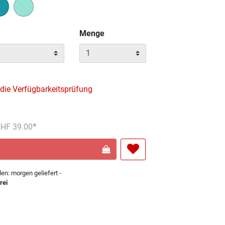
wählt
Menge
 die Verfügbarkeitsprüfung
reduziert von
An
 CHF 39.00
len: morgen geliefert -
rei