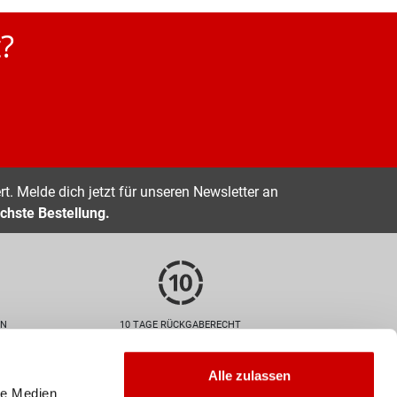
?
t. Melde dich jetzt für unseren Newsletter an
chste Bestellung.
EN
10 TAGE RÜCKGABERECHT
Zahlarten
Alle zulassen
le Medien