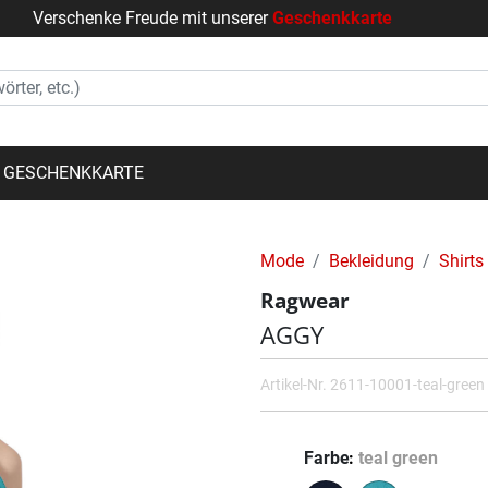
Verschenke Freude mit unserer
Geschenkkarte
GESCHENKKARTE
Mode
Bekleidung
Shirts
Ragwear
AGGY
Artikel-Nr.
2611-10001-teal-green
Farbe
teal green