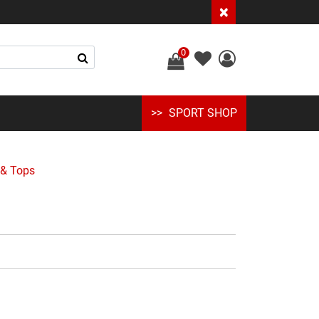
×
0
SPORT SHOP
 & Tops