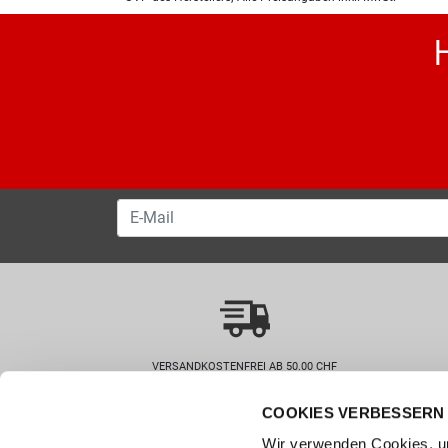
VERSANDKOSTENFREI AB 50.00 CHF
COOKIES VERBESSERN 
Wie können wir helfen?
Kunde
Wir verwenden Cookies, um