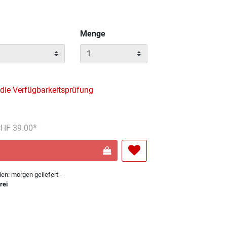
Menge
 die Verfügbarkeitsprüfung
reduziert von
An
 CHF 39.00
len: morgen geliefert -
rei