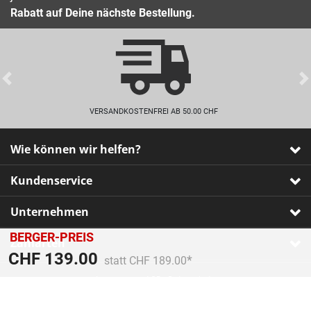
Rabatt auf Deine nächste Bestellung.
Previous
VERSANDKOSTENFREI AB 50.00 CHF
Wie können wir helfen?
Kundenservice
Unternehmen
BERGER-PREIS
Zahlarten
Preis reduziert von
An
CHF 139.00
statt CHF 189.00
Impressum
•
AGB
•
Datenschutz