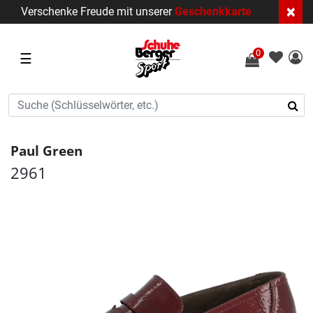
×
Verschenke Freude mit unserer
Geschenkkarte
0
☰
Paul Green
2961