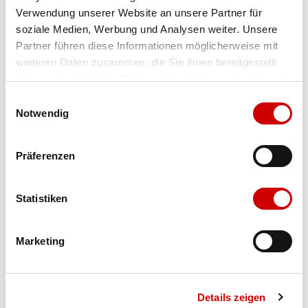
Verwendung unserer Website an unsere Partner für
Farbe
sportlack wine
soziale Medien, Werbung und Analysen weiter. Unsere
Partner führen diese Informationen möglicherweise mit
weiteren Daten zusammen, die Sie ihnen bereitgestellt
Ausgewählt
haben oder die sie im Rahmen Ihrer Nutzung der Dienste
Grösse
Menge
gesammelt haben.
Einwilligungsauswahl
Notwendig
Verfügbarkeit:
Präferenzen
Wähle eine Variante für die Verfügbarkeitsprüfung
Statistiken
IN DEN WARENKORB
Marketing
Bis 17:00 Uhr bestellen: morgen geliefert - ab CHF 50.00
portofrei
Details zeigen