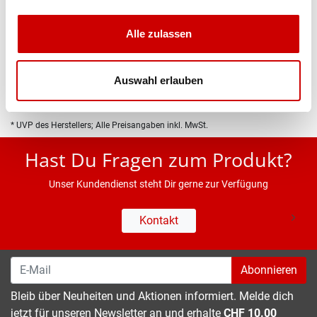
Produktbeschreibung
Alle zulassen
Eigenschaften
Auswahl erlauben
* UVP des Herstellers; Alle Preisangaben inkl. MwSt.
Hast Du Fragen zum Produkt?
Unser Kundendienst steht Dir gerne zur Verfügung
Kontakt
Abonnieren
Bleib über Neuheiten und Aktionen informiert. Melde dich
jetzt für unseren Newsletter an und erhalte
CHF 10.00