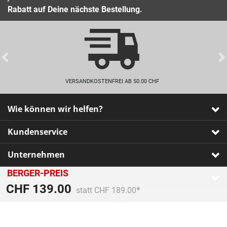
Rabatt auf Deine nächste Bestellung.
Previous
VERSANDKOSTENFREI AB 50.00 CHF
Wie können wir helfen?
Kundenservice
Unternehmen
BERGER-PREIS
Zahlarten
Preis reduziert von
An
CHF 139.00
statt CHF 189.00
Impressum
•
AGB
•
Datenschutz