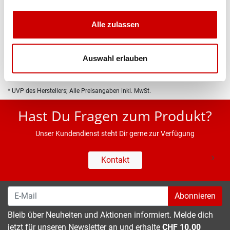
Produktbeschreibung
Alle zulassen
Eigenschaften
Auswahl erlauben
* UVP des Herstellers; Alle Preisangaben inkl. MwSt.
Hast Du Fragen zum Produkt?
Unser Kundendienst steht Dir gerne zur Verfügung
Kontakt
Abonnieren
Bleib über Neuheiten und Aktionen informiert. Melde dich
jetzt für unseren Newsletter an und erhalte
CHF 10.00