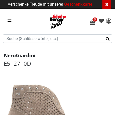
×
Verschenke Freude mit unserer
Geschenkkarte
0
☰
NeroGiardini
E512710D