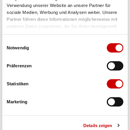
Verwendung unserer Website an unsere Partner für
Farbe
capua
soziale Medien, Werbung und Analysen weiter. Unsere
Partner führen diese Informationen möglicherweise mit
weiteren Daten zusammen, die Sie ihnen bereitgestellt
Ausgewählt
haben oder die sie im Rahmen Ihrer Nutzung der Dienste
Grösse
Menge
gesammelt haben.
Einwilligungsauswahl
Notwendig
Verfügbarkeit:
Präferenzen
Wähle eine Variante für die Verfügbarkeitsprüfung
Statistiken
IN DEN WARENKORB
Marketing
Bis 17:00 Uhr bestellen: morgen geliefert - ab CHF 50.00
portofrei
Details zeigen