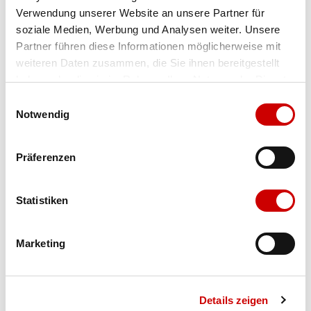
Verwendung unserer Website an unsere Partner für
Farbe
navy
soziale Medien, Werbung und Analysen weiter. Unsere
Partner führen diese Informationen möglicherweise mit
weiteren Daten zusammen, die Sie ihnen bereitgestellt
Ausgewählt
haben oder die sie im Rahmen Ihrer Nutzung der Dienste
Grösse
Menge
gesammelt haben.
Einwilligungsauswahl
Notwendig
Verfügbarkeit:
Präferenzen
Wähle eine Variante für die Verfügbarkeitsprüfung
Statistiken
IN DEN WARENKORB
Marketing
Bis 17:00 Uhr bestellen: morgen geliefert - ab CHF 50.00
portofrei
Details zeigen