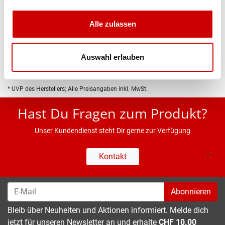
Produktbeschreibung
Alle zulassen
Eigenschaften
Auswahl erlauben
* UVP des Herstellers; Alle Preisangaben inkl. MwSt.
Hast Du Fragen zum Produkt?
Unser Kundendienst steht Dir gerne zur Verfügung
Kontakt
Abonnieren
Bleib über Neuheiten und Aktionen informiert. Melde dich
jetzt für unseren Newsletter an und erhalte
CHF 10.00