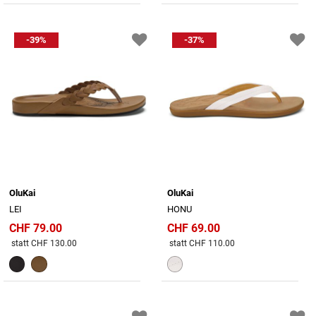
-39%
-37%
OluKai
OluKai
LEI
HONU
CHF 79.00
CHF 69.00
Preis reduziert von
An
Preis reduziert von
An
statt CHF 130.00
statt CHF 110.00