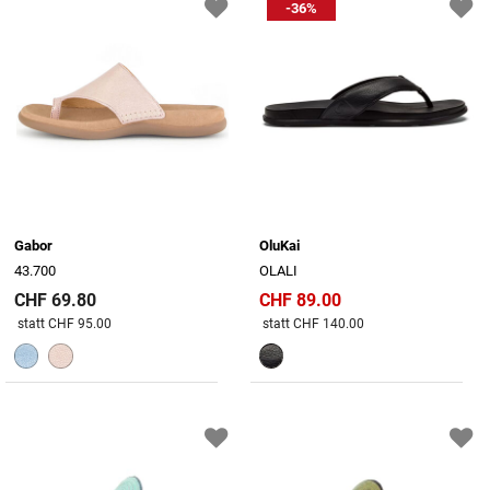
-36%
Gabor
OluKai
43.700
OLALI
CHF 69.80
CHF 89.00
Preis reduziert von
An
Preis reduziert von
An
statt CHF 95.00
statt CHF 140.00