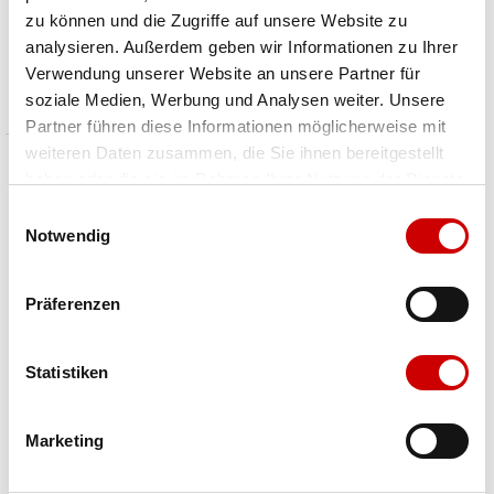
zu können und die Zugriffe auf unsere Website zu
3-000246 Julia
321-AK084-4069
analysieren. Außerdem geben wir Informationen zu Ihrer
CHF 89.80
CHF 54.80
Verwendung unserer Website an unsere Partner für
Preis reduziert von
An
Preis reduziert von
An
statt CHF 119.90
statt CHF 69.95
soziale Medien, Werbung und Analysen weiter. Unsere
Partner führen diese Informationen möglicherweise mit
weiteren Daten zusammen, die Sie ihnen bereitgestellt
haben oder die sie im Rahmen Ihrer Nutzung der Dienste
gesammelt haben.
Einwilligungsauswahl
Notwendig
Präferenzen
Statistiken
Crocs
Merrell
Marketing
W's Miami Toe Loop Sandal
Harbor Post
CHF 38.00
CHF 67.80