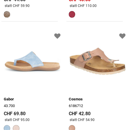
Preis reduziert von
An
Preis reduziert von
An
statt CHF 59.90
statt CHF 110.00
Gabor
Cosmos
43.700
6186712
CHF 69.80
CHF 42.80
Preis reduziert von
An
Preis reduziert von
An
statt CHF 95.00
statt CHF 54.90