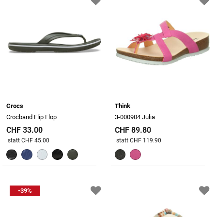
Crocs
Think
Crocband Flip Flop
3-000904 Julia
CHF 33.00
CHF 89.80
Preis reduziert von
An
Preis reduziert von
An
statt CHF 45.00
statt CHF 119.90
-39%