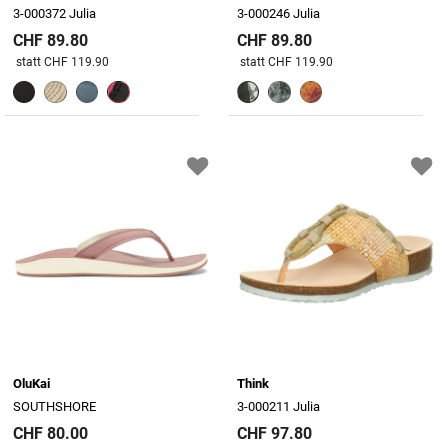
3-000372 Julia
3-000246 Julia
CHF 89.80
CHF 89.80
Preis reduziert von
An
Preis reduziert von
An
statt CHF 119.90
statt CHF 119.90
OluKai
Think
SOUTHSHORE
3-000211 Julia
CHF 80.00
CHF 97.80