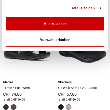
Preis reduziert von
An
Preis reduziert von
An
statt CHF 50.00
statt CHF 89.90
Details zeigen
Alle zulassen
Auswahl erlauben
Merrell
Skechers
Terran 4 Post Wmn
Go Walk Arch Fit 2.0 - Carrie
CHF 74.80
CHF 57.80
Preis reduziert von
An
Preis reduziert von
An
statt CHF 99.90
statt CHF 69.90