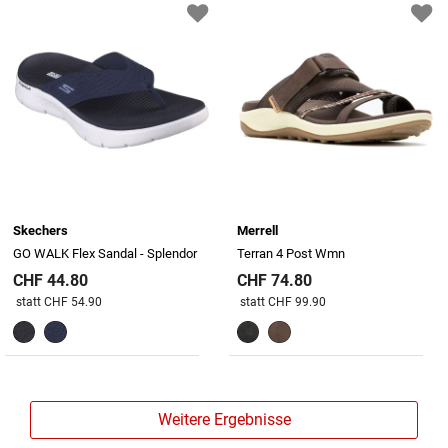
Skechers
Merrell
GO WALK Flex Sandal - Splendor
Terran 4 Post Wmn
CHF 44.80
CHF 74.80
Preis reduziert von
An
Preis reduziert von
An
statt CHF 54.90
statt CHF 99.90
Weitere Ergebnisse