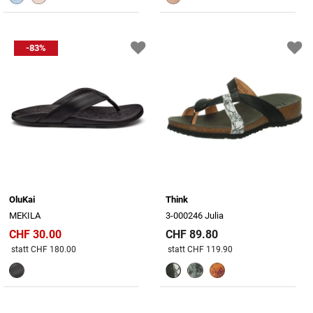
-83%
OluKai
Think
MEKILA
3-000246 Julia
CHF 30.00
CHF 89.80
Preis reduziert von
An
Preis reduziert von
An
statt CHF 180.00
statt CHF 119.90