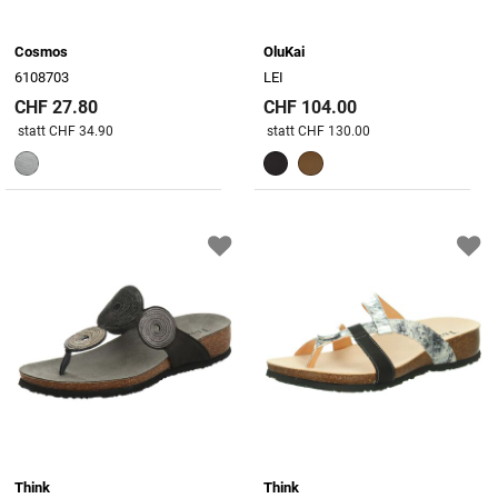
Cosmos
OluKai
6108703
LEI
CHF 27.80
CHF 104.00
Preis reduziert von
An
Preis reduziert von
An
statt CHF 34.90
statt CHF 130.00
Think
Think