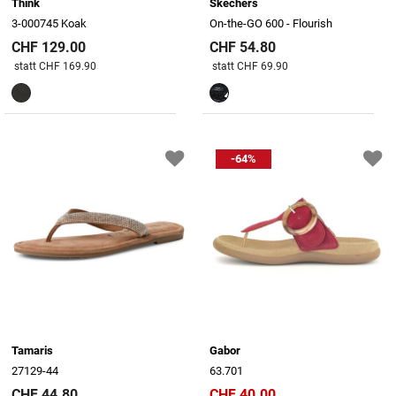
Think
Skechers
3-000745 Koak
On-the-GO 600 - Flourish
CHF 129.00
CHF 54.80
Preis reduziert von
An
Preis reduziert von
An
statt CHF 169.90
statt CHF 69.90
-64%
Tamaris
Gabor
27129-44
63.701
CHF 44.80
CHF 40.00