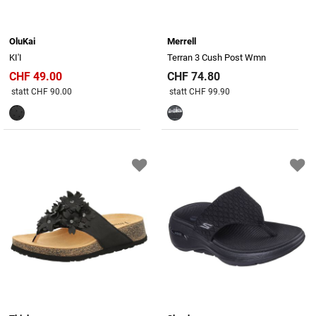
OluKai
Merrell
KI'I
Terran 3 Cush Post Wmn
CHF 49.00
CHF 74.80
Preis reduziert von
An
Preis reduziert von
An
statt CHF 90.00
statt CHF 99.90