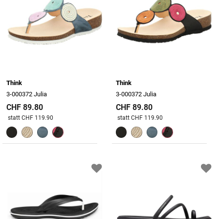
Think
Think
3-000372 Julia
3-000372 Julia
CHF 89.80
CHF 89.80
Preis reduziert von
An
Preis reduziert von
An
statt CHF 119.90
statt CHF 119.90