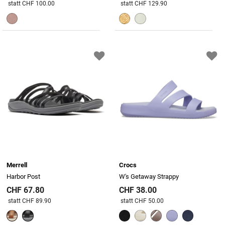
Preis reduziert von
An
Preis reduziert von
An
statt CHF 100.00
statt CHF 129.90
Merrell
Crocs
Harbor Post
W's Getaway Strappy
CHF 67.80
CHF 38.00
Preis reduziert von
An
Preis reduziert von
An
statt CHF 89.90
statt CHF 50.00