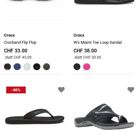
Crocs
Crocs
Crocband Flip Flop
W's Miami Toe Loop Sandal
CHF 33.00
CHF 38.00
Preis reduziert von
An
Preis reduziert von
An
statt CHF 45.00
statt CHF 50.00
-46%