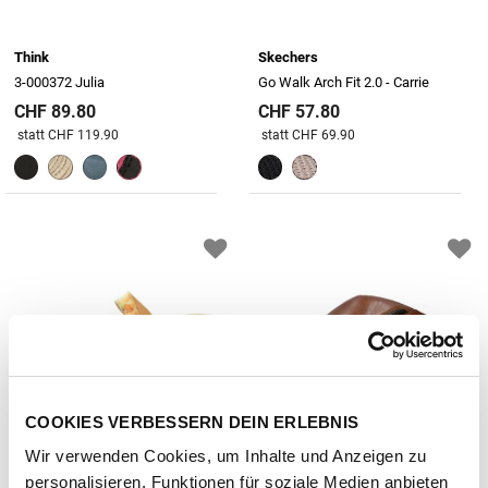
Think
Skechers
3-000372 Julia
Go Walk Arch Fit 2.0 - Carrie
CHF 89.80
CHF 57.80
Preis reduziert von
An
Preis reduziert von
An
statt CHF 119.90
statt CHF 69.90
COOKIES VERBESSERN DEIN ERLEBNIS
Wir verwenden Cookies, um Inhalte und Anzeigen zu
personalisieren, Funktionen für soziale Medien anbieten
Think
Bugatti