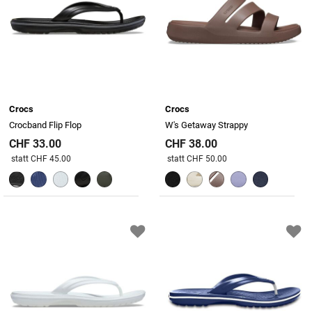
Crocs
Crocs
Crocband Flip Flop
W's Getaway Strappy
CHF 33.00
CHF 38.00
Preis reduziert von
An
Preis reduziert von
An
statt CHF 45.00
statt CHF 50.00