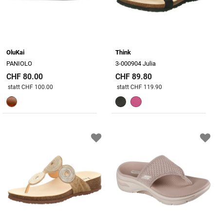
OluKai
Think
PANIOLO
3-000904 Julia
CHF 80.00
CHF 89.80
Preis reduziert von
An
Preis reduziert von
An
statt CHF 100.00
statt CHF 119.90