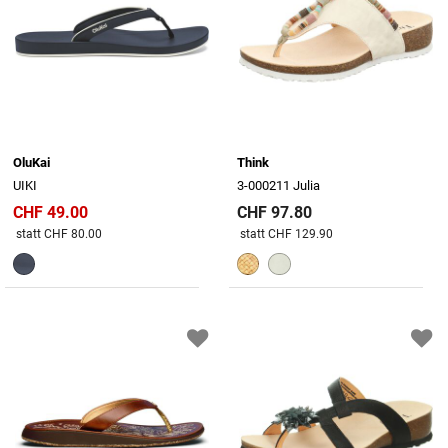
OluKai
Think
UIKI
3-000211 Julia
CHF 49.00
CHF 97.80
Preis reduziert von
An
Preis reduziert von
An
statt CHF 80.00
statt CHF 129.90