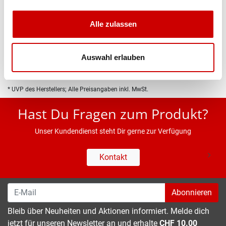
Produktbeschreibung
Alle zulassen
Eigenschaften
Auswahl erlauben
* UVP des Herstellers; Alle Preisangaben inkl. MwSt.
Hast Du Fragen zum Produkt?
Unser Kundendienst steht Dir gerne zur Verfügung
Kontakt
Abonnieren
Bleib über Neuheiten und Aktionen informiert. Melde dich
jetzt für unseren Newsletter an und erhalte
CHF 10.00