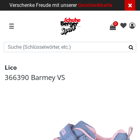
×
Verschenke Freude mit unserer
Geschenkkarte
0
☰
Lico
366390 Barmey VS