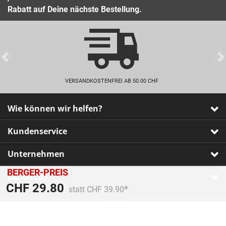
Rabatt auf Deine nächste Bestellung.
Previous
VERSANDKOSTENFREI AB 50.00 CHF
Wie können wir helfen?
Kundenservice
Unternehmen
BERGER-PREIS
Zahlarten
Preis reduziert von
An
CHF 29.80
statt CHF 39.90
Impressum
•
AGB
•
Datenschutz