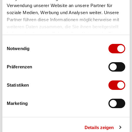
Verwendung unserer Website an unsere Partner für
Farbe
lila/rosa
soziale Medien, Werbung und Analysen weiter. Unsere
Partner führen diese Informationen möglicherweise mit
weiteren Daten zusammen, die Sie ihnen bereitgestellt
Ausgewählt
haben oder die sie im Rahmen Ihrer Nutzung der Dienste
Grösse
Menge
gesammelt haben.
Einwilligungsauswahl
Notwendig
Verfügbarkeit:
Präferenzen
Wähle eine Variante für die Verfügbarkeitsprüfung
Statistiken
IN DEN WARENKORB
Marketing
Bis 17:00 Uhr bestellen: morgen geliefert - ab CHF 50.00
portofrei
Details zeigen