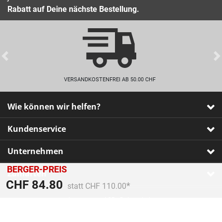
Rabatt auf Deine nächste Bestellung.
Previous
VERSANDKOSTENFREI AB 50.00 CHF
Wie können wir helfen?
Kundenservice
Unternehmen
BERGER-PREIS
Zahlarten
Preis reduziert von
An
CHF 84.80
statt CHF 110.00
Impressum
•
AGB
•
Datenschutz