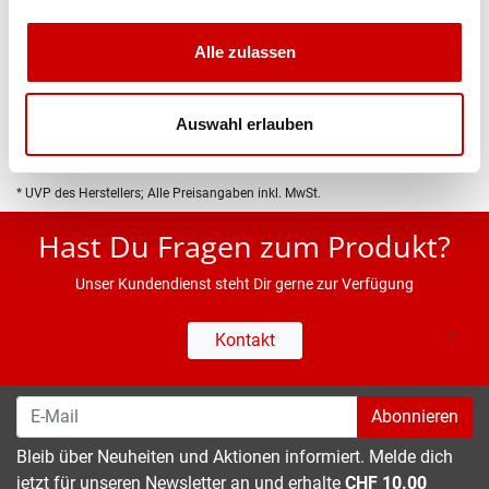
Produktbeschreibung
Alle zulassen
Eigenschaften
Auswahl erlauben
* UVP des Herstellers; Alle Preisangaben inkl. MwSt.
Hast Du Fragen zum Produkt?
Unser Kundendienst steht Dir gerne zur Verfügung
Kontakt
Abonnieren
Bleib über Neuheiten und Aktionen informiert. Melde dich
jetzt für unseren Newsletter an und erhalte
CHF 10.00