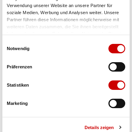
Verwendung unserer Website an unsere Partner für
Farbe
schwarz
soziale Medien, Werbung und Analysen weiter. Unsere
Partner führen diese Informationen möglicherweise mit
weiteren Daten zusammen, die Sie ihnen bereitgestellt
Ausgewählt
haben oder die sie im Rahmen Ihrer Nutzung der Dienste
Grösse
Menge
gesammelt haben.
Einwilligungsauswahl
Notwendig
Verfügbarkeit:
Präferenzen
Wähle eine Variante für die Verfügbarkeitsprüfung
Statistiken
IN DEN WARENKORB
Marketing
Bis 17:00 Uhr bestellen: morgen geliefert - ab CHF 50.00
portofrei
Details zeigen