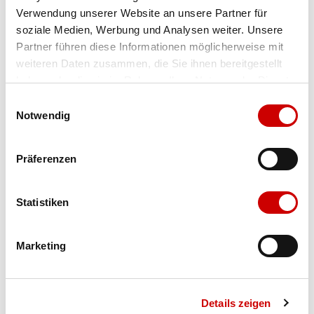
Verwendung unserer Website an unsere Partner für
Farbe
schwarz
soziale Medien, Werbung und Analysen weiter. Unsere
Partner führen diese Informationen möglicherweise mit
weiteren Daten zusammen, die Sie ihnen bereitgestellt
Ausgewählt
haben oder die sie im Rahmen Ihrer Nutzung der Dienste
Grösse
Menge
gesammelt haben.
Einwilligungsauswahl
Notwendig
Verfügbarkeit:
Präferenzen
Wähle eine Variante für die Verfügbarkeitsprüfung
Statistiken
IN DEN WARENKORB
Marketing
Bis 17:00 Uhr bestellen: morgen geliefert - ab CHF 50.00
portofrei
Details zeigen