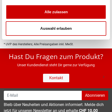
Produktbeschreibung
Alle zulassen
Eigenschaften
Auswahl erlauben
* UVP des Herstellers; Alle Preisangaben inkl. MwSt.
Hast Du Fragen zum Produkt?
Unser Kundendienst steht Dir gerne zur Verfügung
Kontakt
Abonnieren
Bleib über Neuheiten und Aktionen informiert. Melde dich
jetzt für unseren Newsletter an und erhalte
CHF 10.00