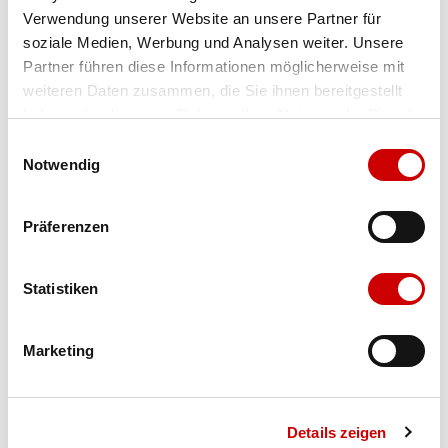
Verwendung unserer Website an unsere Partner für
Farbe
schwarz
soziale Medien, Werbung und Analysen weiter. Unsere
Partner führen diese Informationen möglicherweise mit
weiteren Daten zusammen, die Sie ihnen bereitgestellt
Ausgewählt
haben oder die sie im Rahmen Ihrer Nutzung der Dienste
Grösse
Menge
gesammelt haben.
Einwilligungsauswahl
Notwendig
Verfügbarkeit:
Präferenzen
Wähle eine Variante für die Verfügbarkeitsprüfung
Statistiken
IN DEN WARENKORB
Marketing
Bis 17:00 Uhr bestellen: morgen geliefert - ab CHF 50.00
portofrei
Details zeigen