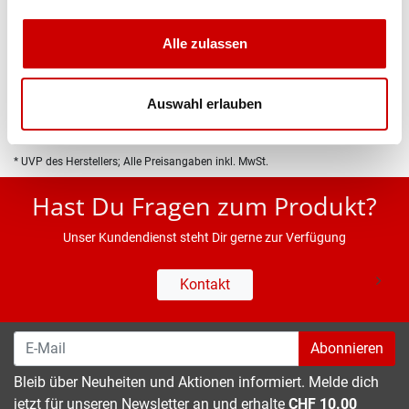
Produktbeschreibung
Alle zulassen
Eigenschaften
Auswahl erlauben
* UVP des Herstellers; Alle Preisangaben inkl. MwSt.
Hast Du Fragen zum Produkt?
Unser Kundendienst steht Dir gerne zur Verfügung
Kontakt
Abonnieren
Bleib über Neuheiten und Aktionen informiert. Melde dich
jetzt für unseren Newsletter an und erhalte
CHF 10.00