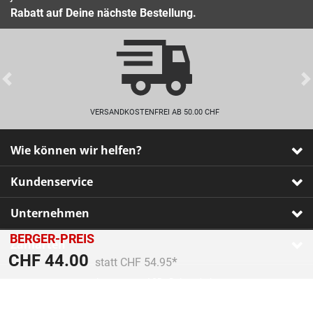
Rabatt auf Deine nächste Bestellung.
Previous
VERSANDKOSTENFREI AB 50.00 CHF
Wie können wir helfen?
Kundenservice
Unternehmen
BERGER-PREIS
Zahlarten
Preis reduziert von
An
CHF 44.00
statt CHF 54.95
Impressum
•
AGB
•
Datenschutz