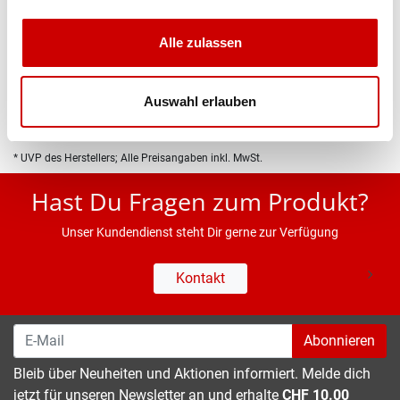
Produktbeschreibung
Alle zulassen
Eigenschaften
Auswahl erlauben
* UVP des Herstellers; Alle Preisangaben inkl. MwSt.
Hast Du Fragen zum Produkt?
Unser Kundendienst steht Dir gerne zur Verfügung
Kontakt
Abonnieren
Bleib über Neuheiten und Aktionen informiert. Melde dich
jetzt für unseren Newsletter an und erhalte
CHF 10.00