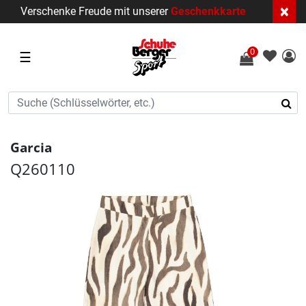
×
Verschenke Freude mit unserer
Geschenkkarte
0
☰
Garcia
Q260110