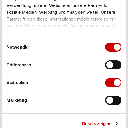
Verwendung unserer Website an unsere Partner für
Farbe
turtledove
soziale Medien, Werbung und Analysen weiter. Unsere
Partner führen diese Informationen möglicherweise mit
weiteren Daten zusammen, die Sie ihnen bereitgestellt
Ausgewählt
haben oder die sie im Rahmen Ihrer Nutzung der Dienste
Grösse
Menge
gesammelt haben.
Einwilligungsauswahl
Notwendig
Verfügbarkeit:
Präferenzen
Wähle eine Variante für die Verfügbarkeitsprüfung
Statistiken
IN DEN WARENKORB
Marketing
Bis 17:00 Uhr bestellen: morgen geliefert - ab CHF 50.00
portofrei
Details zeigen