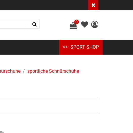
×
0
SPORT SHOP
nürschuhe
sportliche Schnürschuhe