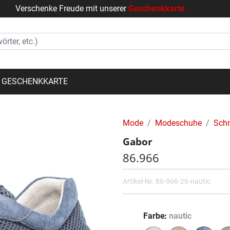
Verschenke Freude mit unserer
Geschenkkarte
GESCHENKKARTE
Mode
Modeschuhe
Sch
Gabor
86.966
Artikel-Nr.
86-966-26-nautic
Farbe
nautic