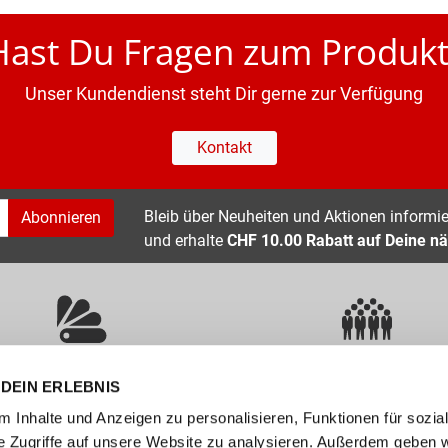
Hast Du Fragen zum Produkt
Unser Kundendienst steht Dir gerne zur Verfügung
Kontakt
Bleib über Neuheiten und Aktionen informier
Abonnieren
und erhalte
CHF 10.00 Rabatt auf Deine nä
ÜBER 400 MARKEN
ERFAHRUNG SEIT ÜBER 70 JAHR
DEIN ERLEBNIS
 Inhalte und Anzeigen zu personalisieren, Funktionen für sozia
nservice
Unternehmen
e Zugriffe auf unsere Website zu analysieren. Außerdem geben w