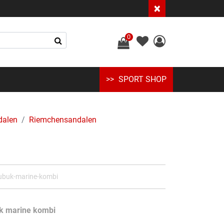
×
0
SPORT SHOP
dalen
Riemchensandalen
ubuk-marine-kombi
k marine kombi