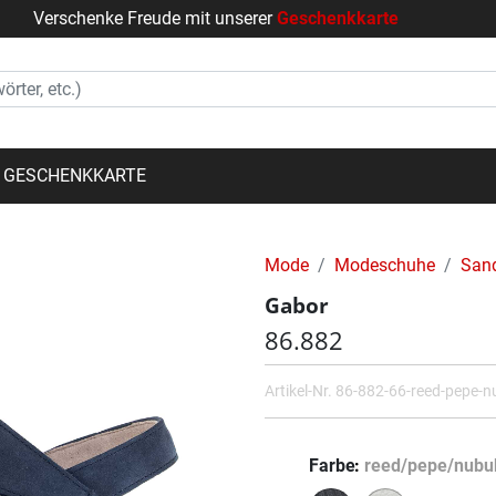
Verschenke Freude mit unserer
Geschenkkarte
GESCHENKKARTE
Mode
Modeschuhe
San
Gabor
86.882
Artikel-Nr.
86-882-66-reed-pepe-n
Farbe
reed/pepe/nubu