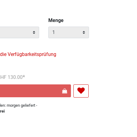
Menge
 die Verfügbarkeitsprüfung
reduziert von
An
 CHF 130.00
len: morgen geliefert -
rei