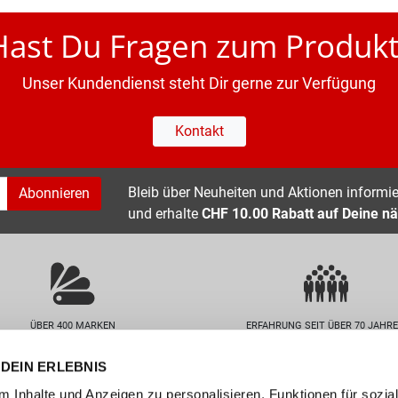
Hast Du Fragen zum Produkt
Unser Kundendienst steht Dir gerne zur Verfügung
Kontakt
Bleib über Neuheiten und Aktionen informier
Abonnieren
und erhalte
CHF 10.00 Rabatt auf Deine nä
ÜBER 400 MARKEN
ERFAHRUNG SEIT ÜBER 70 JAHR
DEIN ERLEBNIS
nservice
Unternehmen
 Inhalte und Anzeigen zu personalisieren, Funktionen für sozia