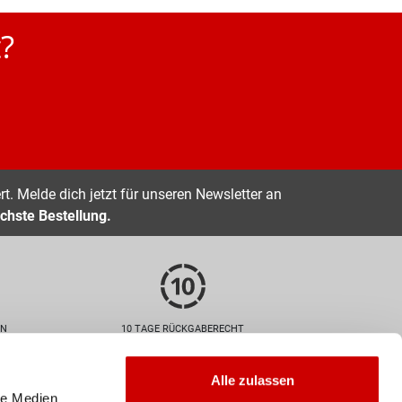
?
t. Melde dich jetzt für unseren Newsletter an
chste Bestellung.
EN
10 TAGE RÜCKGABERECHT
Zahlarten
Alle zulassen
le Medien