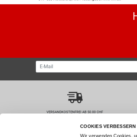
VERSANDKOSTENFREI AB 50.00 CHF
COOKIES VERBESSERN 
Wie können wir helfen?
Kunde
Wir verwenden Cookies, um