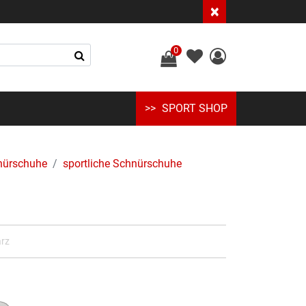
×
0
SPORT SHOP
nürschuhe
sportliche Schnürschuhe
arz