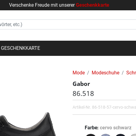
Verschenke Freude mit unserer
Geschenkkarte
GESCHENKKARTE
Mode
Modeschuhe
Sch
Gabor
86.518
Artikel-Nr.
86-518-57-cervo-schw
Farbe
cervo schwarz