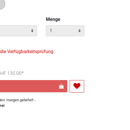
Menge
 die Verfügbarkeitsprüfung
reduziert von
An
 CHF 130.00
len: morgen geliefert -
rei