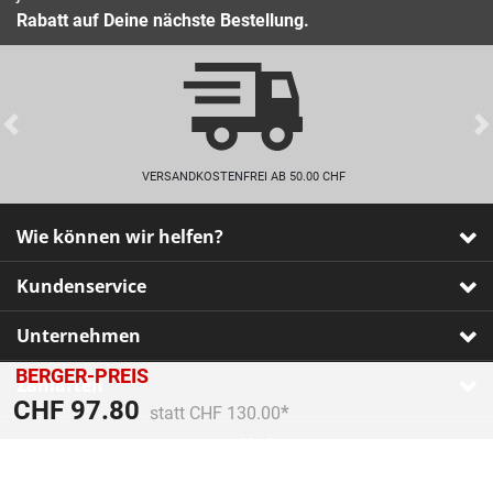
Rabatt auf Deine nächste Bestellung.
Previous
VERSANDKOSTENFREI AB 50.00 CHF
Wie können wir helfen?
Kundenservice
Unternehmen
BERGER-PREIS
Zahlarten
Preis reduziert von
An
CHF 97.80
statt CHF 130.00
Impressum
•
AGB
•
Datenschutz