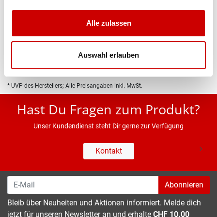
Produktbeschreibung
Alle zulassen
Eigenschaften
Auswahl erlauben
* UVP des Herstellers; Alle Preisangaben inkl. MwSt.
Hast Du Fragen zum Produkt?
Unser Kundendienst steht Dir gerne zur Verfügung
Kontakt
Abonnieren
Bleib über Neuheiten und Aktionen informiert. Melde dich
jetzt für unseren Newsletter an und erhalte
CHF 10.00