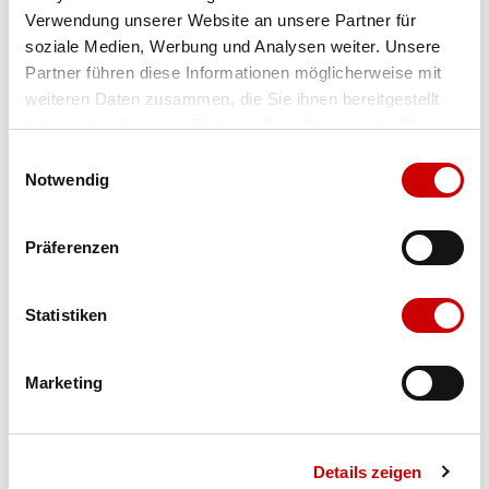
Verwendung unserer Website an unsere Partner für
Farbe
cuoio camel
soziale Medien, Werbung und Analysen weiter. Unsere
Partner führen diese Informationen möglicherweise mit
weiteren Daten zusammen, die Sie ihnen bereitgestellt
Ausgewählt
haben oder die sie im Rahmen Ihrer Nutzung der Dienste
Grösse
Menge
gesammelt haben.
Einwilligungsauswahl
Notwendig
Verfügbarkeit:
Präferenzen
Wähle eine Variante für die Verfügbarkeitsprüfung
Statistiken
IN DEN WARENKORB
Marketing
Bis 17:00 Uhr bestellen: morgen geliefert - ab CHF 50.00
portofrei
Details zeigen