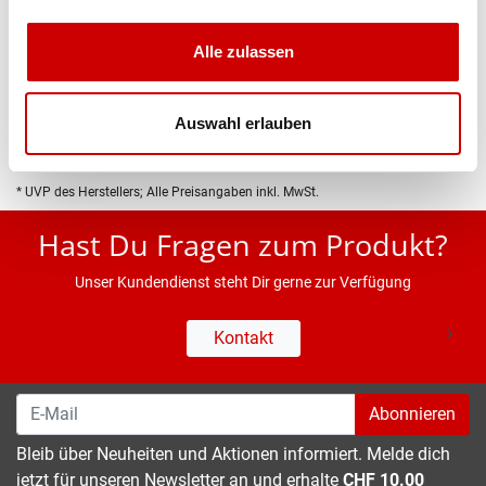
Produktbeschreibung
Alle zulassen
Eigenschaften
Auswahl erlauben
* UVP des Herstellers; Alle Preisangaben inkl. MwSt.
Hast Du Fragen zum Produkt?
Unser Kundendienst steht Dir gerne zur Verfügung
Kontakt
Abonnieren
Bleib über Neuheiten und Aktionen informiert. Melde dich
jetzt für unseren Newsletter an und erhalte
CHF 10.00