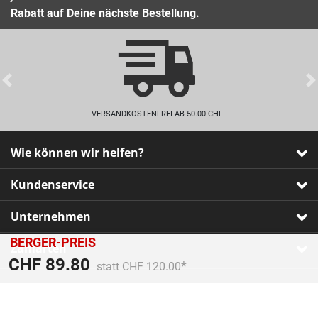
Rabatt auf Deine nächste Bestellung.
Previous
VERSANDKOSTENFREI AB 50.00 CHF
Wie können wir helfen?
Kundenservice
Unternehmen
BERGER-PREIS
Zahlarten
Preis reduziert von
An
CHF 89.80
statt CHF 120.00
Impressum
•
AGB
•
Datenschutz