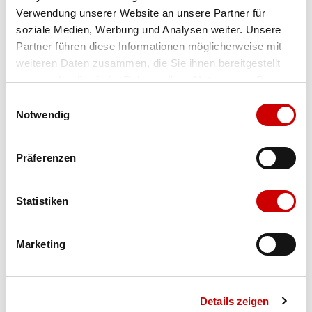
Verwendung unserer Website an unsere Partner für
Farbe
samtchevreau schilf
soziale Medien, Werbung und Analysen weiter. Unsere
Partner führen diese Informationen möglicherweise mit
weiteren Daten zusammen, die Sie ihnen bereitgestellt
Ausgewählt
haben oder die sie im Rahmen Ihrer Nutzung der Dienste
Grösse
Menge
gesammelt haben.
Einwilligungsauswahl
Notwendig
Verfügbarkeit:
Präferenzen
Wähle eine Variante für die Verfügbarkeitsprüfung
Statistiken
IN DEN WARENKORB
Marketing
Bis 17:00 Uhr bestellen: morgen geliefert - ab CHF 50.00
portofrei
Details zeigen