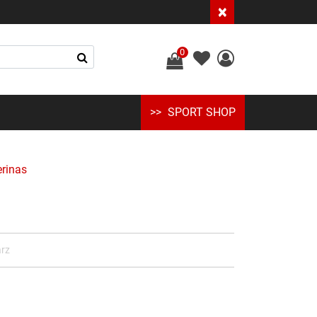
×
0
SPORT SHOP
erinas
arz