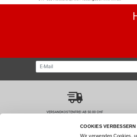
VERSANDKOSTENFREI AB 50.00 CHF
COOKIES VERBESSERN 
Wie können wir helfen?
Kunde
Wir verwenden Cookies, um