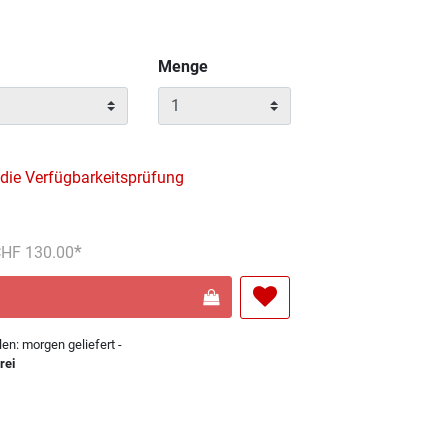
Menge
 die Verfügbarkeitsprüfung
reduziert von
An
 CHF 130.00
len: morgen geliefert -
rei