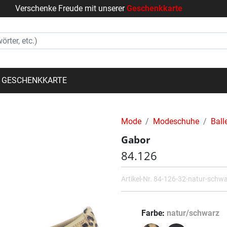
Verschenke Freude mit unserer
Geschenkkarte
GESCHENKKARTE
Mode
Modeschuhe
Ball
Gabor
84.126
Artikel-Nr.
84-126-32-natur-schw
Farbe
natur/schwarz