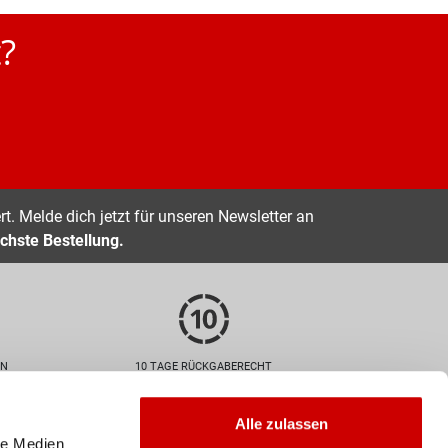
?
t. Melde dich jetzt für unseren Newsletter an
chste Bestellung.
EN
10 TAGE RÜCKGABERECHT
Zahlarten
Alle zulassen
le Medien