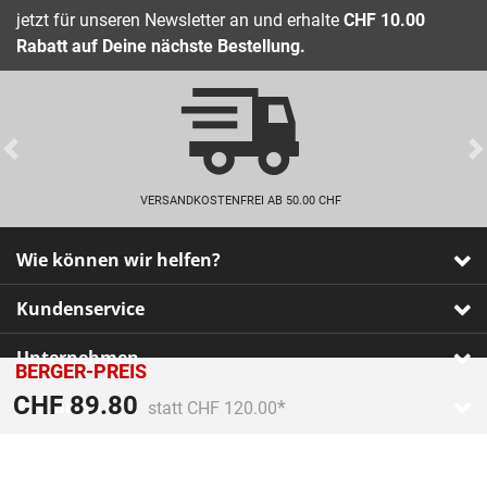
jetzt für unseren Newsletter an und erhalte
CHF 10.00
Rabatt auf Deine nächste Bestellung.
Previous
VERSANDKOSTENFREI AB 50.00 CHF
Wie können wir helfen?
Kundenservice
Unternehmen
BERGER-PREIS
Preis reduziert von
An
CHF 89.80
Zahlarten
statt CHF 120.00
Impressum
•
AGB
•
Datenschutz