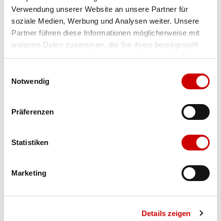
Verwendung unserer Website an unsere Partner für
Farbe
samtchevr/met. mutaro-
soziale Medien, Werbung und Analysen weiter. Unsere
kombi
Partner führen diese Informationen möglicherweise mit
weiteren Daten zusammen, die Sie ihnen bereitgestellt
haben oder die sie im Rahmen Ihrer Nutzung der Dienste
Ausgewählt
gesammelt haben.
Einwilligungsauswahl
Grösse
Menge
Notwendig
Präferenzen
Verfügbarkeit:
Wähle eine Variante für die Verfügbarkeitsprüfung
Statistiken
IN DEN WARENKORB
Marketing
Bis 17:00 Uhr bestellen: morgen geliefert - ab CHF 50.00
portofrei
Details zeigen