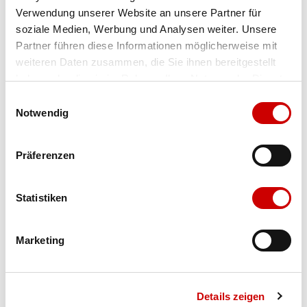
Verwendung unserer Website an unsere Partner für
Farbe
nappa/luchs latte/natur
soziale Medien, Werbung und Analysen weiter. Unsere
Partner führen diese Informationen möglicherweise mit
weiteren Daten zusammen, die Sie ihnen bereitgestellt
Ausgewählt
haben oder die sie im Rahmen Ihrer Nutzung der Dienste
Grösse
Menge
gesammelt haben.
Einwilligungsauswahl
Notwendig
Verfügbarkeit:
Präferenzen
Wähle eine Variante für die Verfügbarkeitsprüfung
Statistiken
IN DEN WARENKORB
Marketing
Bis 17:00 Uhr bestellen: morgen geliefert - ab CHF 50.00
portofrei
Details zeigen