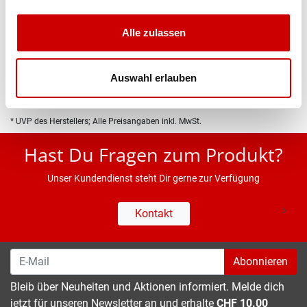
Produktbeschreibung
Alle zulassen
Eigenschaften
Auswahl erlauben
* UVP des Herstellers; Alle Preisangaben inkl. MwSt.
Hast Du Fragen zum Produkt?
Unser Kundendienst steht Dir gerne zur Verfügung
Kontakt
Abonnieren
Bleib über Neuheiten und Aktionen informiert. Melde dich
jetzt für unseren Newsletter an und erhalte
CHF 10.00