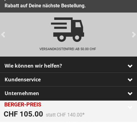
Rabatt auf Deine nächste Bestellung.
Previous
VERSANDKOSTENFREI AB 50.00 CHF
Wie können wir helfen?
Kundenservice
Unternehmen
BERGER-PREIS
Zahlarten
Preis reduziert von
An
CHF 105.00
statt CHF 140.00
Impressum
•
AGB
•
Datenschutz