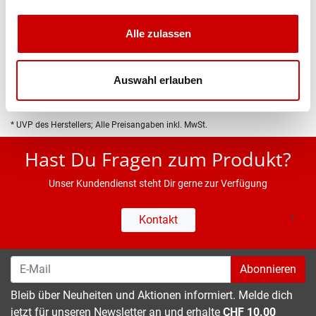
Produktbeschreibung
Alle zulassen
Eigenschaften
Auswahl erlauben
* UVP des Herstellers; Alle Preisangaben inkl. MwSt.
Hast Du Fragen zum Produkt?
Unser Kundendienst steht Dir gerne zur Verfügung
Kontakt
Abonnieren
Bleib über Neuheiten und Aktionen informiert. Melde dich
jetzt für unseren Newsletter an und erhalte
CHF 10.00