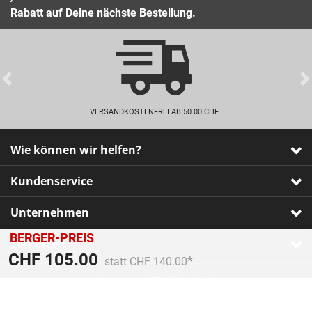
Rabatt auf Deine nächste Bestellung.
Previous
VERSANDKOSTENFREI AB 50.00 CHF
Wie können wir helfen?
Kundenservice
Unternehmen
BERGER-PREIS
Zahlarten
Preis reduziert von
An
CHF 105.00
statt CHF 140.00
Impressum
•
AGB
•
Datenschutz