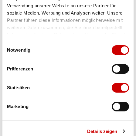
Verwendung unserer Website an unsere Partner für
Farbe
cervo/met. nappa latte/puder
soziale Medien, Werbung und Analysen weiter. Unsere
Partner führen diese Informationen möglicherweise mit
weiteren Daten zusammen, die Sie ihnen bereitgestellt
Ausgewählt
haben oder die sie im Rahmen Ihrer Nutzung der Dienste
Grösse
Menge
gesammelt haben.
Einwilligungsauswahl
Notwendig
Verfügbarkeit:
Präferenzen
Wähle eine Variante für die Verfügbarkeitsprüfung
Statistiken
IN DEN WARENKORB
Marketing
Bis 17:00 Uhr bestellen: morgen geliefert - ab CHF 50.00
portofrei
Details zeigen