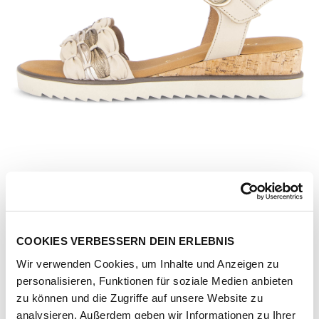
COOKIES VERBESSERN DEIN ERLEBNIS
Wir verwenden Cookies, um Inhalte und Anzeigen zu
personalisieren, Funktionen für soziale Medien anbieten
Artikel-Nr.
82-758-65-foulard-met-LDS-beige-k-gold
zu können und die Zugriffe auf unsere Website zu
analysieren. Außerdem geben wir Informationen zu Ihrer