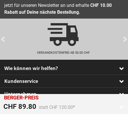
jetzt für unseren Newsletter an und erhalte
CHF 10.00
Rabatt auf Deine nächste Bestellung.
Previous
VERSANDKOSTENFREI AB 50.00 CHF
Wie können wir helfen?
Kundenservice
Unternehmen
BERGER-PREIS
Preis reduziert von
An
CHF 89.80
Zahlarten
statt CHF 120.00
Impressum
•
AGB
•
Datenschutz