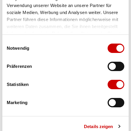
Verwendung unserer Website an unsere Partner für
Farbe
foulard/met (LDS) beige
soziale Medien, Werbung und Analysen weiter. Unsere
k/gold
Partner führen diese Informationen möglicherweise mit
weiteren Daten zusammen, die Sie ihnen bereitgestellt
haben oder die sie im Rahmen Ihrer Nutzung der Dienste
Ausgewählt
gesammelt haben.
Einwilligungsauswahl
Grösse
Menge
Notwendig
Präferenzen
Verfügbarkeit:
Wähle eine Variante für die Verfügbarkeitsprüfung
Statistiken
IN DEN WARENKORB
Marketing
Bis 17:00 Uhr bestellen: morgen geliefert - ab CHF 50.00
portofrei
Details zeigen