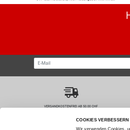
VERSANDKOSTENFREI AB 50.00 CHF
COOKIES VERBESSERN 
Wie können wir helfen?
Kunde
Wir verwenden Cookies, um