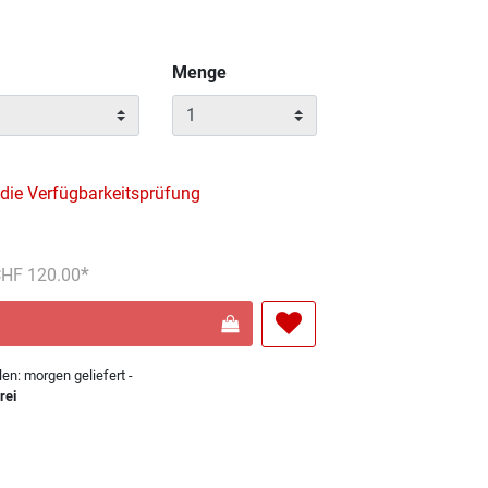
Menge
 die Verfügbarkeitsprüfung
reduziert von
An
 CHF 120.00
len: morgen geliefert -
rei