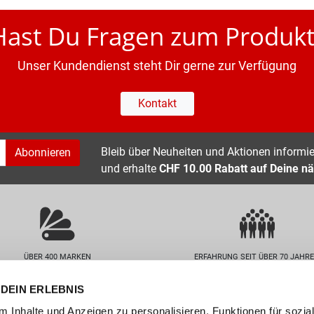
Hast Du Fragen zum Produkt
Unser Kundendienst steht Dir gerne zur Verfügung
Kontakt
Bleib über Neuheiten und Aktionen informier
Abonnieren
und erhalte
CHF 10.00 Rabatt auf Deine nä
ÜBER 400 MARKEN
ERFAHRUNG SEIT ÜBER 70 JAHR
DEIN ERLEBNIS
nservice
Unternehmen
 Inhalte und Anzeigen zu personalisieren, Funktionen für sozia