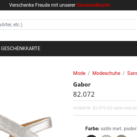
Verschenke Freude mit unserer
Geschenkkarte
GESCHENKKARTE
Mode
Modeschuhe
San
Gabor
82.072
Artikel-Nr.
82-072-62-satin-met-pu
Farbe
satin met. puder