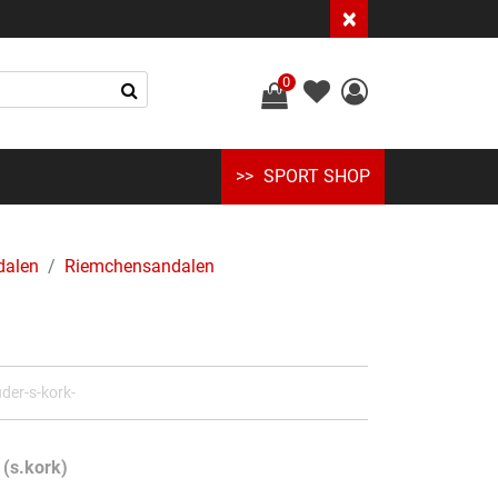
×
0
SPORT SHOP
dalen
Riemchensandalen
der-s-kork-
 (s.kork)