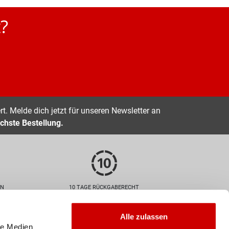
?
t. Melde dich jetzt für unseren Newsletter an
chste Bestellung.
EN
10 TAGE RÜCKGABERECHT
Zahlarten
Alle zulassen
le Medien