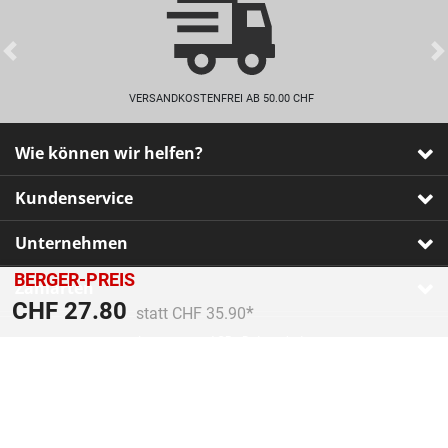
Previous
VERSANDKOSTENFREI AB 50.00 CHF
Wie können wir helfen?
Kundenservice
Unternehmen
BERGER-PREIS
Zahlarten
Preis reduziert von
An
CHF 27.80
statt CHF 35.90
Impressum
•
AGB
•
Datenschutz