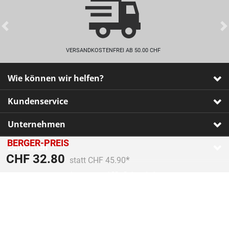
Previous
VERSANDKOSTENFREI AB 50.00 CHF
Wie können wir helfen?
Kundenservice
Unternehmen
BERGER-PREIS
Zahlarten
Preis reduziert von
An
CHF 32.80
statt CHF 45.90
Impressum
•
AGB
•
Datenschutz