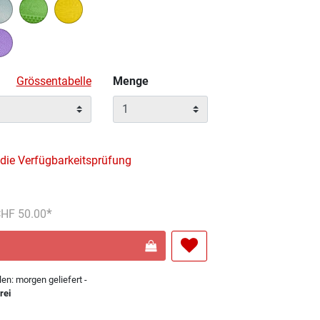
Grössentabelle
Menge
 die Verfügbarkeitsprüfung
reduziert von
An
 CHF 50.00
len: morgen geliefert -
rei