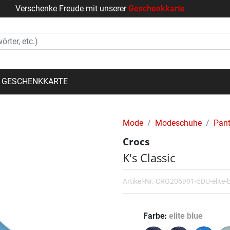
Verschenke Freude mit unserer
Geschenkkarte
GESCHENKKARTE
Mode
Modeschuhe
Pant
Crocs
K's Classic
Artikel-Nr.
CRO206991-5DU-elite-b
Farbe
elite blue