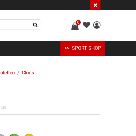
×
0
SPORT SHOP
oletten
Clogs
lue