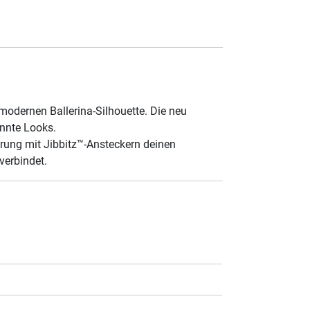
, modernen Ballerina-Silhouette. Die neu
annte Looks.
erung mit Jibbitz™-Ansteckern deinen
verbindet.