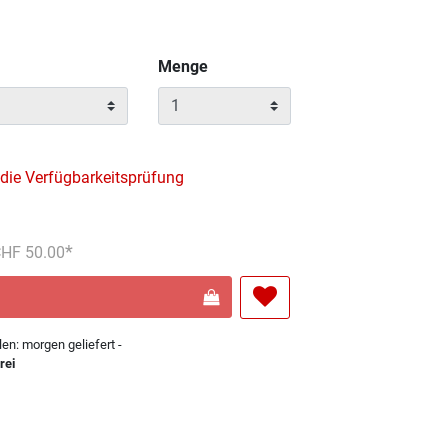
Menge
 die Verfügbarkeitsprüfung
reduziert von
An
 CHF 50.00
len: morgen geliefert -
rei