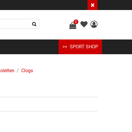
×
0
SPORT SHOP
oletten
Clogs